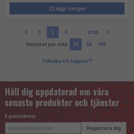
Lägg i korgen
1
2
3
2105
Resultat per sida
20
50
100
Tillbaka till toppen
Håll dig uppdaterad om våra
senaste produkter och tjänster
E-postadress
Registrera dig