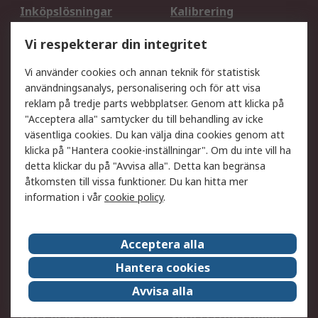
Inköpslösningar
Kalibrering
Utökat sortiment
Oljetestning och analys
Vi respekterar din integritet
DesignSpark
Teknisk Support
Ditt lokala säljteam
Exportlösningar
Vi använder cookies och annan teknik för statistisk
användningsanalys, personalisering och för att visa
reklam på tredje parts webbplatser. Genom att klicka på
Support
"Acceptera alla" samtycker du till behandling av icke
Få hjälp
Retur av varor
väsentliga cookies. Du kan välja dina cookies genom att
klicka på "Hantera cookie-inställningar". Om du inte vill ha
Leverans
Spåra din order
detta klickar du på "Avvisa alla". Detta kan begränsa
Begär en fakturakopi
Fördelar med RS-konto
åtkomsten till vissa funktioner. Du kan hitta mer
Betalningsalternativ
Okdo
information i vår
cookie policy
.
Om RS
Acceptera alla
Om RS
Försäljningsvillkor
Hantera cookies
Det juridiska
Press Centre
Avvisa alla
Jobba hos RS
ESG
Över hela världen
Våra certificeringar