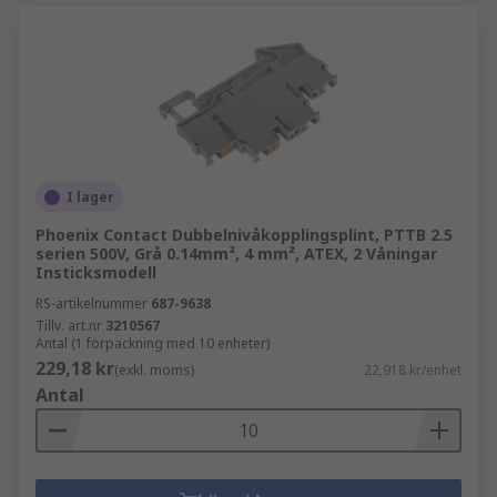
I lager
Phoenix Contact Dubbelnivåkopplingsplint, PTTB 2.5
serien 500V, Grå 0.14mm², 4 mm², ATEX, 2 Våningar
Insticksmodell
RS-artikelnummer
687-9638
Tillv. art.nr
3210567
Antal (1 förpackning med 10 enheter)
229,18 kr
(exkl. moms)
22,918 kr/enhet
Antal