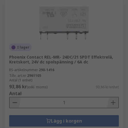
I lager
Phoenix Contact REL-MR- 24DC/21 SPDT Effektrelä,
Kretskort, 24V dc spolspänning / 6A dc
RS-artikelnummer
290-1416
Tillv. art.nr
2961105
Antal (1 enhet)
93,86 kr
(exkl. moms)
93,86 kr/enhet
Antal
Lägg i korgen