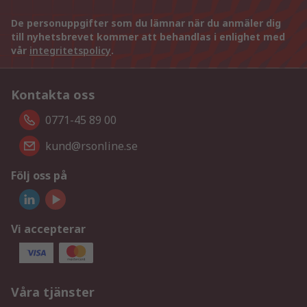
De personuppgifter som du lämnar när du anmäler dig
till nyhetsbrevet kommer att behandlas i enlighet med
vår
integritetspolicy
.
Kontakta oss
0771-45 89 00
kund@rsonline.se
Följ oss på
Vi accepterar
Våra tjänster