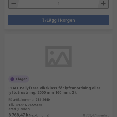
Lägg i korgen
I lager
PFAFF Pallyftare Viktklass för lyftanordning eller
lyftutrustning, 2000 mm 160 mm, 2 t
RS-artikelnummer
254-2640
Tillv. art.nr
N21225456
Antal (1 enhet)
8 768,47 kr
(exkl. moms)
8 768,47 kr/enhet