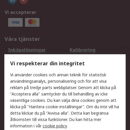
Vi accepterar
Våra tjänster
Inköpslösningar
Kalibrering
Utökat sortiment
Oljetestning och analys
Vi respekterar din integritet
DesignSpark
Teknisk Support
Ditt lokala säljteam
Exportlösningar
Vi använder cookies och annan teknik för statistisk
användningsanalys, personalisering och för att visa
reklam på tredje parts webbplatser. Genom att klicka på
Support
"Acceptera alla" samtycker du till behandling av icke
Få hjälp
Retur av varor
väsentliga cookies. Du kan välja dina cookies genom att
klicka på "Hantera cookie-inställningar". Om du inte vill ha
Leverans
Spåra din order
detta klickar du på "Avvisa alla". Detta kan begränsa
Begär en fakturakopi
Fördelar med RS-konto
åtkomsten till vissa funktioner. Du kan hitta mer
Betalningsalternativ
Okdo
information i vår
cookie policy
.