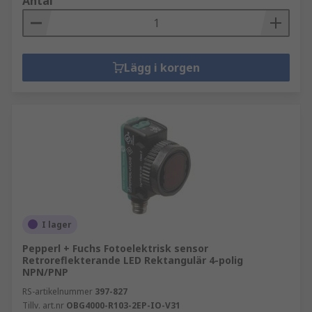
Antal
Lägg i korgen
I lager
Pepperl + Fuchs Fotoelektrisk sensor
Retroreflekterande LED Rektangulär 4-polig
NPN/PNP
RS-artikelnummer
397-827
Tillv. art.nr
OBG4000-R103-2EP-IO-V31