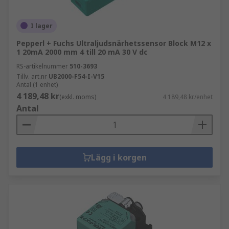
I lager
Pepperl + Fuchs Ultraljudsnärhetssensor Block M12 x
1 20mA 2000 mm 4 till 20 mA 30 V dc
RS-artikelnummer
510-3693
Tillv. art.nr
UB2000-F54-I-V15
Antal (1 enhet)
4 189,48 kr
(exkl. moms)
4 189,48 kr/enhet
Antal
Lägg i korgen