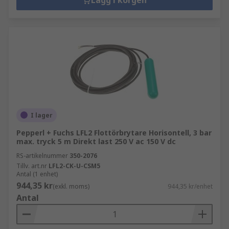
I lager
Pepperl + Fuchs LFL2 Flottörbrytare Horisontell, 3 bar
max. tryck 5 m Direkt last 250 V ac 150 V dc
RS-artikelnummer
350-2076
Tillv. art.nr
LFL2-CK-U-CSM5
Antal (1 enhet)
944,35 kr
(exkl. moms)
944,35 kr/enhet
Antal