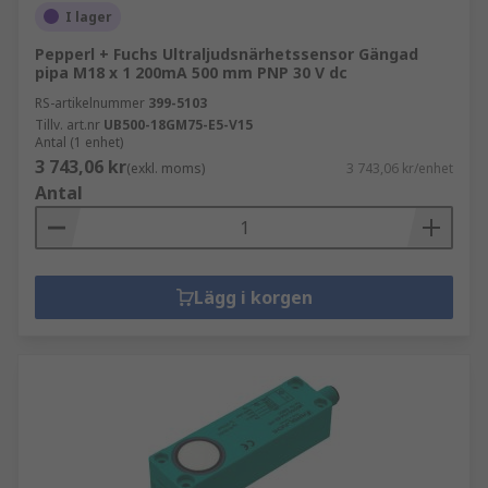
I lager
Pepperl + Fuchs Ultraljudsnärhetssensor Gängad
pipa M18 x 1 200mA 500 mm PNP 30 V dc
RS-artikelnummer
399-5103
Tillv. art.nr
UB500-18GM75-E5-V15
Antal (1 enhet)
3 743,06 kr
(exkl. moms)
3 743,06 kr/enhet
Antal
Lägg i korgen