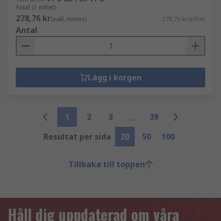
Antal (1 enhet)
278,76 kr
(exkl. moms)
278,76 kr/enhet
Antal
Lägg i korgen
1
2
3
39
Resultat per sida
20
50
100
Tillbaka till toppen
Håll dig uppdaterad om våra