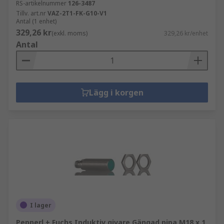
RS-artikelnummer
126-3487
Tillv. art.nr
VAZ-2T1-FK-G10-V1
Antal (1 enhet)
329,26 kr
(exkl. moms)
329,26 kr/enhet
Antal
Lägg i korgen
I lager
Pepperl + Fuchs Induktiv givare Gängad pipa M18 x 1