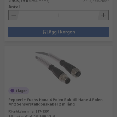
2 503,79 kr
(exkl. moms)
2 503,79 kr/enhet
Antal
Lägg i korgen
I lager
Pepperl + Fuchs Hona 4 Polen Rak till Hane 4 Polen
M12 Sensorställdonskabel 2 m lång
RS-artikelnummer
817-1591
Tillv. art.nr
V1-G-2M-PUR-V1-G