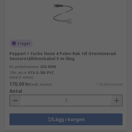
I lager
Pepperl + Fuchs Hona 4 Polen Rak till Oterminerad
Sensorställdonskabel 5 m lång
RS-artikelnummer
203-0990
Tillv. art.nr
V1S-G-5M-PVC
Antal (1 enhet)
170,69 kr
(exkl. moms)
170,69 kr/enhet
Antal
Lägg i korgen