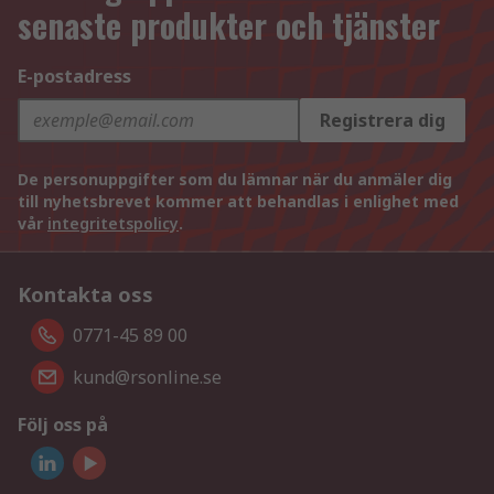
senaste produkter och tjänster
E-postadress
Registrera dig
De personuppgifter som du lämnar när du anmäler dig
till nyhetsbrevet kommer att behandlas i enlighet med
vår
integritetspolicy
.
Kontakta oss
0771-45 89 00
kund@rsonline.se
Följ oss på