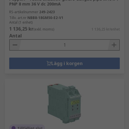
PNP 8 mm 36 V dc 200mA
RS-artikelnummer
249-2423
Tillv. art.nr
NBB8-18GM50-E2-V1
Antal (1 enhet)
1 136,25 kr
(exkl. moms)
1 136,25 kr/enhet
Antal
Lägg i korgen
Tillfälligt slut