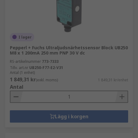
I lager
Pepperl + Fuchs Ultraljudsnärhetssensor Block UB250
M8 x 1 200mA 250 mm PNP 30 V dc
RS-artikelnummer
773-7333
Tillv. art.nr
UB250-F77-E2-V31
Antal (1 enhet)
1 849,31 kr
(exkl. moms)
1 849,31 kr/enhet
Antal
Lägg i korgen