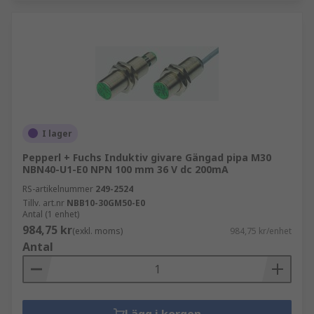
I lager
Pepperl + Fuchs Induktiv givare Gängad pipa M30
NBN40-U1-E0 NPN 100 mm 36 V dc 200mA
RS-artikelnummer
249-2524
Tillv. art.nr
NBB10-30GM50-E0
Antal (1 enhet)
984,75 kr
(exkl. moms)
984,75 kr/enhet
Antal
Lägg i korgen