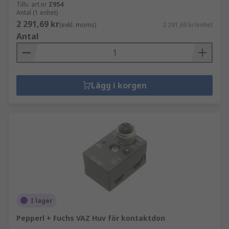
Tillv. art.nr
Z954
Antal (1 enhet)
2 291,69 kr
(exkl. moms)
2 291,69 kr/enhet
Antal
Lägg i korgen
I lager
Pepperl + Fuchs VAZ Huv för kontaktdon