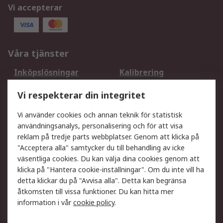
Vi accepterar
Våra tjänster
Inköpslösningar
Kalibrering
Utökat sortiment
Oljetestning och analys
Vi respekterar din integritet
DesignSpark
Teknisk Support
Ditt lokala säljteam
Exportlösningar
Vi använder cookies och annan teknik för statistisk
användningsanalys, personalisering och för att visa
reklam på tredje parts webbplatser. Genom att klicka på
Support
"Acceptera alla" samtycker du till behandling av icke
Få hjälp
Retur av varor
väsentliga cookies. Du kan välja dina cookies genom att
klicka på "Hantera cookie-inställningar". Om du inte vill ha
Leverans
Spåra din order
detta klickar du på "Avvisa alla". Detta kan begränsa
Begär en fakturakopi
Fördelar med RS-konto
åtkomsten till vissa funktioner. Du kan hitta mer
Betalningsalternativ
Okdo
information i vår
cookie policy
.