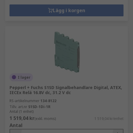
Lägg i korgen
I lager
Pepperl + Fuchs S1SD Signalbehandlare Digital, ATEX,
IECEx Relä 16.8V dc, 31.2 V dc
RS-artikelnummer
134-8122
Tillv. art.nr
S1SD-1Di-1R
Antal (1 enhet)
1 519,04 kr
(exkl. moms)
1 519,04 kr/enhet
Antal