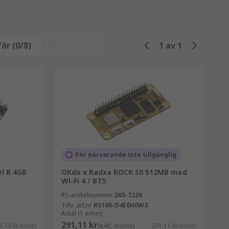
ör (0/8)
Återställ
1
av
1
För närvarande inte tillgänglig
l B 4GB
OKdo x Radxa ROCK S0 512MB med
Wi-Fi 4 / BT5
RS-artikelnummer
265-7220
Tillv. art.nr
RS106-D4E0H0W3
Antal (1 enhet)
291,11 kr
8,30 kr/enhet
(exkl. moms)
291,11 kr/enhet