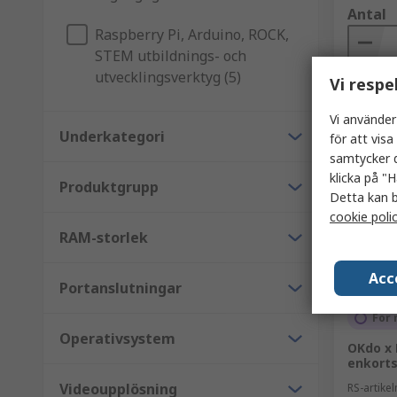
Antal
Raspberry Pi, Arduino, ROCK,
STEM utbildnings- och
utvecklingsverktyg (5)
Vi respe
Vi använder
Underkategori
för att vis
samtycker d
klicka på "H
Produktgrupp
Detta kan b
cookie poli
RAM-storlek
Acc
Portanslutningar
För 
Operativsystem
OKdo x 
enkort
Videoupplösning
RS-artik