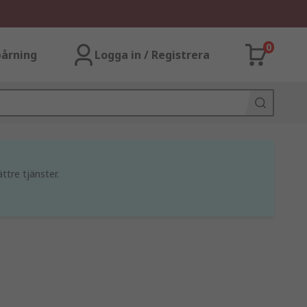
0
årning
Logga in / Registrera
ttre tjänster.