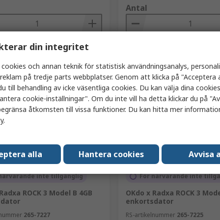
Antal
kterar din integritet
Lägg i korgen
Lägg i korge
 cookies och annan teknik för statistisk användningsanalys, personal
Jämföra
Jämföra
a reklam på tredje parts webbplatser. Genom att klicka på "Acceptera a
u till behandling av icke väsentliga cookies. Du kan välja dina cooki
antera cookie-inställningar". Om du inte vill ha detta klickar du på "Avv
egränsa åtkomsten till vissa funktioner. Du kan hitta mer information
cy
.
eptera alla
Hantera cookies
Avvisa a
närvarande inte tillgänglig
För närvarande inte tillg
Radxa ROCK 3 Model B 4GB
OKdo x Radxa ROCK 3 Mode
sdator
enkortsdator
elnummer
265-7227
RS-artikelnummer
265-7225