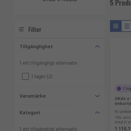
5 Prod
Filter
Tillgänglighet
1 ett tillgängligt alternativ
I lager (2)
I la
Varumärke
OKdo x 
enkort
RS-artik
Kategori
Tillv. art.n
Antal (1 e
1 110,1
1 ett tillgängligt alternativ