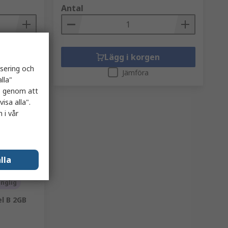
Antal
n
Lägg i korgen
isering och
Jämföra
lla"
es genom att
isa alla".
 i vår
lla
änglig
l B 2GB