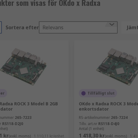
ukter som visas för OKdo x Radxa
Sortera efter
Relevans
Jämf
ger
Tillfälligt slut
Radxa ROCK 3 Model B 2GB
OKdo x Radxa ROCK 3 Mode
sdator
enkortsdator
elnummer
265-7223
RS-artikelnummer
265-7224
r
RS118-D2J0
Tillv. art.nr
RS118-D4J0
nhet)
Antal (1 enhet)
1 kr
1 418,30 kr
(exkl. moms)
1 110,11 kr/enhet
(exkl. moms)
1 41