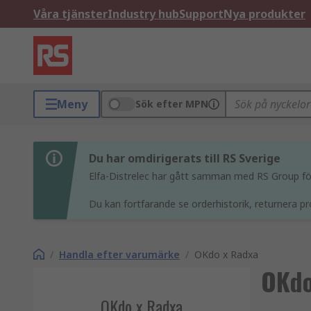
Våra tjänster
Industry hub
Support
Nya produkter
Meny
Sök efter MPN
Du har omdirigerats till RS Sverige
Elfa-Distrelec har gått samman med RS Group för 
Du kan fortfarande se orderhistorik, returnera pr
/
Handla efter varumärke
/
OKdo x Radxa
OKdo
OKdo x Radxa