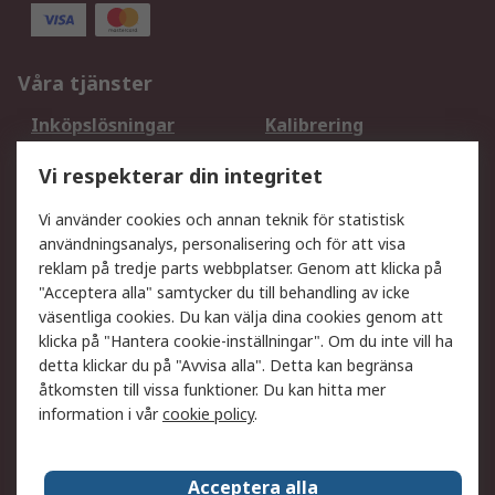
Våra tjänster
Inköpslösningar
Kalibrering
Utökat sortiment
Oljetestning och analys
Vi respekterar din integritet
DesignSpark
Teknisk Support
Ditt lokala säljteam
Exportlösningar
Vi använder cookies och annan teknik för statistisk
användningsanalys, personalisering och för att visa
reklam på tredje parts webbplatser. Genom att klicka på
Support
"Acceptera alla" samtycker du till behandling av icke
Få hjälp
Retur av varor
väsentliga cookies. Du kan välja dina cookies genom att
klicka på "Hantera cookie-inställningar". Om du inte vill ha
Leverans
Spåra din order
detta klickar du på "Avvisa alla". Detta kan begränsa
Begär en fakturakopi
Fördelar med RS-konto
åtkomsten till vissa funktioner. Du kan hitta mer
Betalningsalternativ
Okdo
information i vår
cookie policy
.
Om RS
Acceptera alla