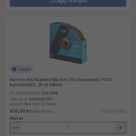
Lägg i korgen
I lager
Norton Kiselkarbid Mycket fin Slippapper, P320
kornstorlek, 25 m 38mm
RS-artikelnummer
278-3498
Tillv. art.nr
63642531797
Antal (1 låda med 25 meter)
616,00 kr
(exkl. moms)
616,00 kr/låda
Antal