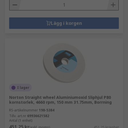
Lägg i korgen
I lager
Norton Straight wheel Aluminiumoxid Sliphjul P80
kornstorlek, 4660 rpm, 150 mm 31.75mm, Borrning
RS-artikelnummer
198-5384
Tillv. art.nr
69936621582
Antal (1 enhet)
451,25 kr
(exkl. moms)
451,25 kr/enhet