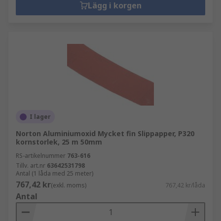
Lägg i korgen
I lager
Norton Aluminiumoxid Mycket fin Slippapper, P320
kornstorlek, 25 m 50mm
RS-artikelnummer
763-616
Tillv. art.nr
63642531798
Antal (1 låda med 25 meter)
767,42 kr
(exkl. moms)
767,42 kr/låda
Antal