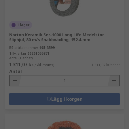
I lager
Norton Keramik Ser-1000 Long Life Medelstor
Sliphjul, 80 m/s Snabbväxling, 152.4 mm
RS-artikelnummer
195-3599
Tillv. art.nr
66261055371
Antal (1 enhet)
1 311,07 kr
(exkl. moms)
1 311,07 kr/enhet
Antal
Lägg i korgen