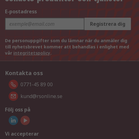
E-postadress
Registrera dig
De personuppgifter som du lämnar när du anmäler dig
till nyhetsbrevet kommer att behandlas i enlighet med
vår
integritetspolicy
.
Kontakta oss
0771-45 89 00
kund@rsonline.se
Följ oss på
Vi accepterar