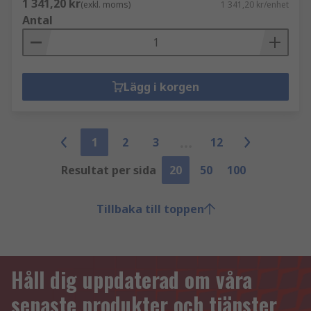
1 341,20 kr
(exkl. moms)
1 341,20 kr/enhet
Antal
Lägg i korgen
1
2
3
12
Resultat per sida
20
50
100
Tillbaka till toppen
Håll dig uppdaterad om våra
senaste produkter och tjänster