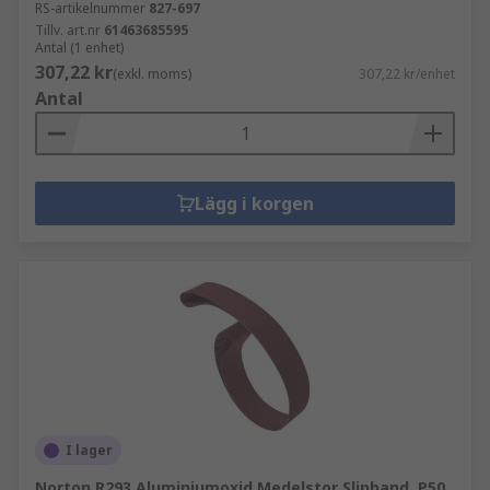
RS-artikelnummer
827-697
Tillv. art.nr
61463685595
Antal (1 enhet)
307,22 kr
(exkl. moms)
307,22 kr/enhet
Antal
Lägg i korgen
I lager
Norton R293 Aluminiumoxid Medelstor Slipband, P50