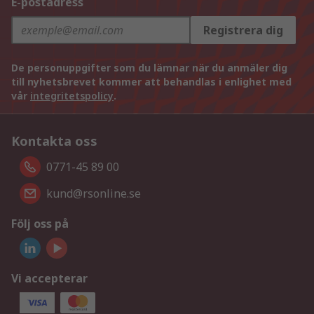
E-postadress
Registrera dig
De personuppgifter som du lämnar när du anmäler dig
till nyhetsbrevet kommer att behandlas i enlighet med
vår
integritetspolicy
.
Kontakta oss
0771-45 89 00
kund@rsonline.se
Följ oss på
Vi accepterar