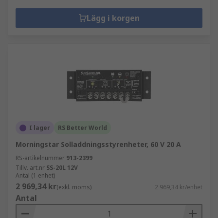
Lägg i korgen
I lager
RS Better World
Morningstar Solladdningsstyrenheter, 60 V 20 A
RS-artikelnummer
913-2399
Tillv. art.nr
SS-20L 12V
Antal (1 enhet)
2 969,34 kr
(exkl. moms)
2 969,34 kr/enhet
Antal