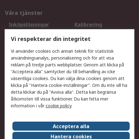
Våra tjänster
Inköpslösningar
Kalibrering
Utökat sortiment
Oljetestning och analys
Vi respekterar din integritet
DesignSpark
Teknisk Support
Ditt lokala säljteam
Exportlösningar
Vi använder cookies och annan teknik för statistisk
användningsanalys, personalisering och för att visa
reklam på tredje parts webbplatser. Genom att klicka på
Support
"Acceptera alla" samtycker du till behandling av icke
Få hjälp
Retur av varor
väsentliga cookies. Du kan välja dina cookies genom att
klicka på "Hantera cookie-inställningar". Om du inte vill ha
Leverans
Spåra din order
detta klickar du på "Avvisa alla". Detta kan begränsa
Begär en fakturakopi
Fördelar med RS-konto
åtkomsten till vissa funktioner. Du kan hitta mer
Betalningsalternativ
Okdo
information i vår
cookie policy
.
Om RS
Acceptera alla
Om RS
Försäljningsvillkor
Hantera cookies