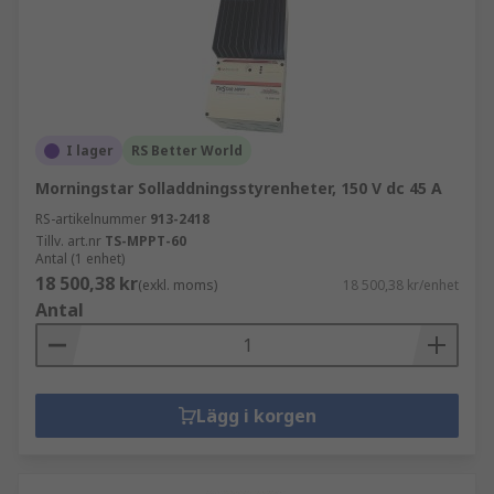
I lager
RS Better World
Morningstar Solladdningsstyrenheter, 150 V dc 45 A
RS-artikelnummer
913-2418
Tillv. art.nr
TS-MPPT-60
Antal (1 enhet)
18 500,38 kr
(exkl. moms)
18 500,38 kr/enhet
Antal
Lägg i korgen