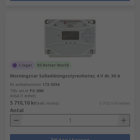
I lager
RS Better World
Morningstar Solladdningsstyrenheter, 4 V dc 30 A
RS-artikelnummer
173-5594
Tillv. art.nr
PS-30M
Antal (1 enhet)
5 710,10 kr
(exkl. moms)
5 710,10 kr/enhet
Antal