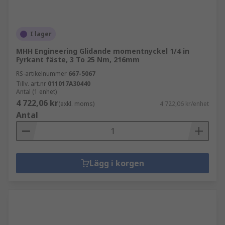
I lager
MHH Engineering Glidande momentnyckel 1/4 in
Fyrkant fäste, 3 To 25 Nm, 216mm
RS-artikelnummer
667-5067
Tillv. art.nr
011017A30440
Antal (1 enhet)
4 722,06 kr
(exkl. moms)
4 722,06 kr/enhet
Antal
Lägg i korgen