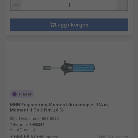
Lägg i korgen
I lager
MHH Engineering Momentskruvmejsel 1/4 in,
Moment 1 To 5 Nm ±6 %
RS-artikelnummer
667-5060
Tillv. art.nr
3498867
Antal (1 enhet)
3 683,69 kr
(exkl. moms)
3 683,69 kr/enhet