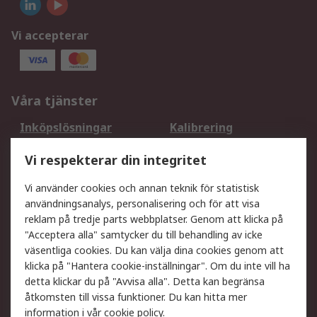
Vi accepterar
Våra tjänster
Inköpslösningar
Kalibrering
Utökat sortiment
Oljetestning och analys
Vi respekterar din integritet
DesignSpark
Teknisk Support
Ditt lokala säljteam
Exportlösningar
Vi använder cookies och annan teknik för statistisk
användningsanalys, personalisering och för att visa
reklam på tredje parts webbplatser. Genom att klicka på
Support
"Acceptera alla" samtycker du till behandling av icke
Få hjälp
Retur av varor
väsentliga cookies. Du kan välja dina cookies genom att
klicka på "Hantera cookie-inställningar". Om du inte vill ha
Leverans
Spåra din order
detta klickar du på "Avvisa alla". Detta kan begränsa
Begär en fakturakopi
Fördelar med RS-konto
åtkomsten till vissa funktioner. Du kan hitta mer
Betalningsalternativ
Okdo
information i vår
cookie policy
.