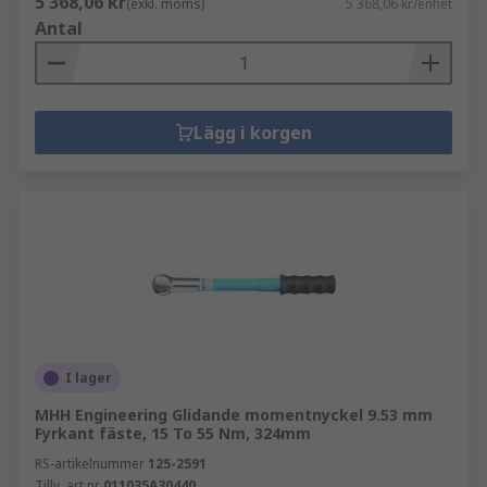
5 368,06 kr
(exkl. moms)
5 368,06 kr/enhet
Antal
Lägg i korgen
I lager
MHH Engineering Glidande momentnyckel 9.53 mm
Fyrkant fäste, 15 To 55 Nm, 324mm
RS-artikelnummer
125-2591
Tillv. art.nr
011035A30440