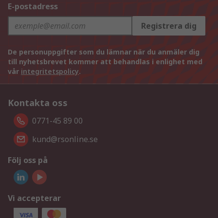
E-postadress
Registrera dig
De personuppgifter som du lämnar när du anmäler dig
till nyhetsbrevet kommer att behandlas i enlighet med
vår
integritetspolicy
.
Kontakta oss
0771-45 89 00
kund@rsonline.se
Följ oss på
Vi accepterar