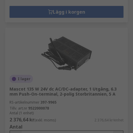
Lägg i korgen
I lager
Mascot 135 W 24V dc AC/DC-adapter, 1 Utgång, 6.3
mm Push-On-terminal, 2-polig Storbritannien, 5 A
RS-artikelnummer
397-9965
Tillv. art.nr
9522000078
Antal (1 enhet)
2 376,64 kr
(exkl. moms)
2 376,64 kr/enhet
Antal