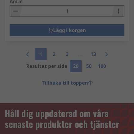
Antal
Lägg i korgen
1
2
3
13
Resultat per sida
20
50
100
Tillbaka till toppen
Håll dig uppdaterad om våra
senaste produkter och tjänster