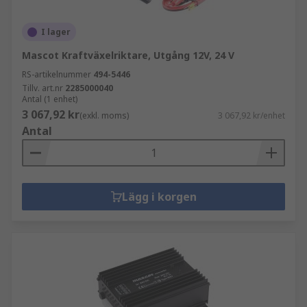
I lager
Mascot Kraftväxelriktare, Utgång 12V, 24 V
RS-artikelnummer
494-5446
Tillv. art.nr
2285000040
Antal (1 enhet)
3 067,92 kr
(exkl. moms)
3 067,92 kr/enhet
Antal
Lägg i korgen