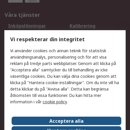
Våra tjänster
Inköpslösningar
Kalibrering
Utökat sortiment
Oljetestning och analys
Vi respekterar din integritet
DesignSpark
Teknisk Support
Ditt lokala säljteam
Exportlösningar
Vi använder cookies och annan teknik för statistisk
användningsanalys, personalisering och för att visa
reklam på tredje parts webbplatser. Genom att klicka på
Support
"Acceptera alla" samtycker du till behandling av icke
Få hjälp
Retur av varor
väsentliga cookies. Du kan välja dina cookies genom att
klicka på "Hantera cookie-inställningar". Om du inte vill ha
Leverans
Spåra din order
detta klickar du på "Avvisa alla". Detta kan begränsa
Begär en fakturakopi
Fördelar med RS-konto
åtkomsten till vissa funktioner. Du kan hitta mer
Betalningsalternativ
Okdo
information i vår
cookie policy
.
Om RS
Acceptera alla
Om RS
Försäljningsvillkor