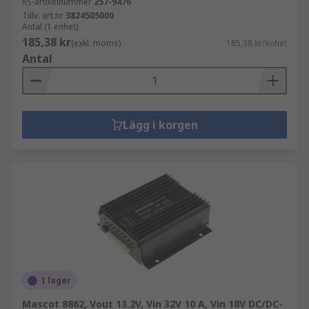
RS-artikelnummer
257-9476
Tillv. art.nr
3824505000
Antal (1 enhet)
185,38 kr
(exkl. moms)
185,38 kr/enhet
Antal
Lägg i korgen
I lager
Mascot 8862, Vout 13.2V, Vin 32V 10 A, Vin 18V DC/DC-