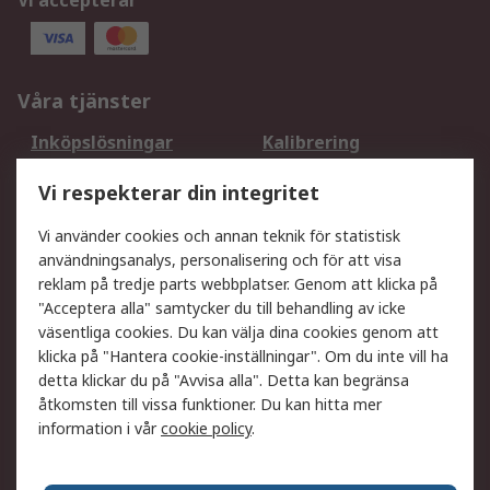
Vi accepterar
Våra tjänster
Inköpslösningar
Kalibrering
Utökat sortiment
Oljetestning och analys
Vi respekterar din integritet
DesignSpark
Teknisk Support
Ditt lokala säljteam
Exportlösningar
Vi använder cookies och annan teknik för statistisk
användningsanalys, personalisering och för att visa
reklam på tredje parts webbplatser. Genom att klicka på
Support
"Acceptera alla" samtycker du till behandling av icke
Få hjälp
Retur av varor
väsentliga cookies. Du kan välja dina cookies genom att
klicka på "Hantera cookie-inställningar". Om du inte vill ha
Leverans
Spåra din order
detta klickar du på "Avvisa alla". Detta kan begränsa
Begär en fakturakopi
Fördelar med RS-konto
åtkomsten till vissa funktioner. Du kan hitta mer
Betalningsalternativ
Okdo
information i vår
cookie policy
.
Om RS