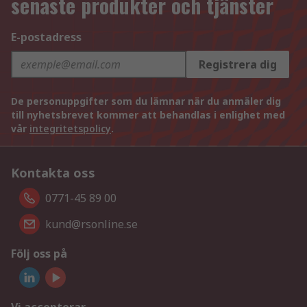
senaste produkter och tjänster
E-postadress
Registrera dig
De personuppgifter som du lämnar när du anmäler dig
till nyhetsbrevet kommer att behandlas i enlighet med
vår
integritetspolicy
.
Kontakta oss
0771-45 89 00
kund@rsonline.se
Följ oss på