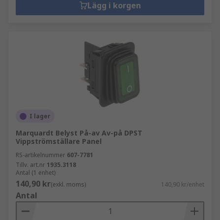
Lägg i korgen
I lager
Marquardt Belyst På-av Av-på DPST
Vippströmställare Panel
RS-artikelnummer
607-7781
Tillv. art.nr
1935.3118
Antal (1 enhet)
140,90 kr
(exkl. moms)
140,90 kr/enhet
Antal