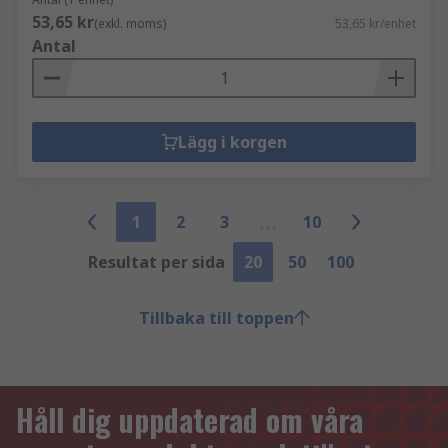
53,65 kr
(exkl. moms)
53,65 kr/enhet
Antal
Lägg i korgen
1
2
3
10
Resultat per sida
20
50
100
Tillbaka till toppen
Håll dig uppdaterad om våra