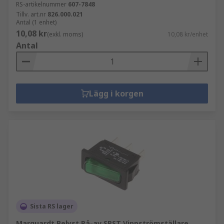
RS-artikelnummer
607-7848
Tillv. art.nr
826.000.021
Antal (1 enhet)
10,08 kr
(exkl. moms)
10,08 kr/enhet
Antal
Lägg i korgen
Sista RS lager
Marquardt Belyst På-av SPST Vippströmställare