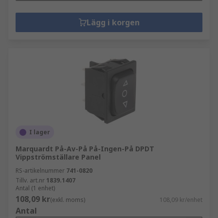
Lägg i korgen
I lager
Marquardt På-Av-På På-Ingen-På DPDT
Vippströmställare Panel
RS-artikelnummer
741-0820
Tillv. art.nr
1839.1407
Antal (1 enhet)
108,09 kr
(exkl. moms)
108,09 kr/enhet
Antal