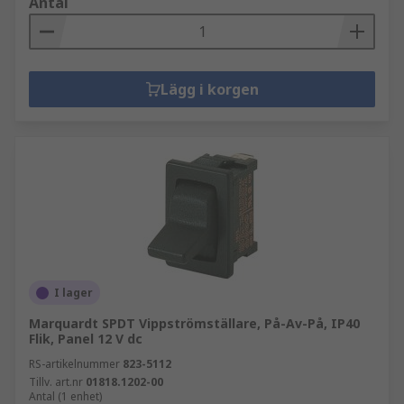
Antal
Lägg i korgen
I lager
Marquardt SPDT Vippströmställare, På-Av-På, IP40
Flik, Panel 12 V dc
RS-artikelnummer
823-5112
Tillv. art.nr
01818.1202-00
Antal (1 enhet)