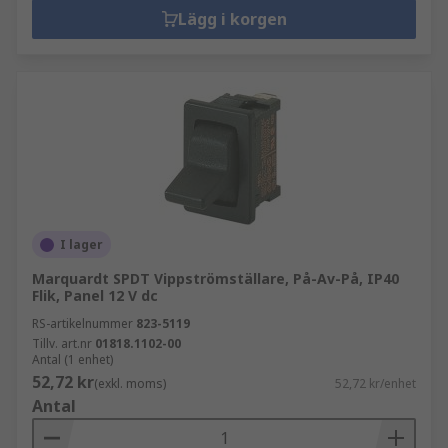
Lägg i korgen
I lager
Marquardt SPDT Vippströmställare, På-Av-På, IP40
Flik, Panel 12 V dc
RS-artikelnummer
823-5119
Tillv. art.nr
01818.1102-00
Antal (1 enhet)
52,72 kr
(exkl. moms)
52,72 kr/enhet
Antal