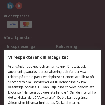
Vi accepterar
Våra tjänster
Inköpslösningar
Kalibrering
Utökat sortiment
Oljetestning och analys
Vi respekterar din integritet
DesignSpark
Teknisk Support
Ditt lokala säljteam
Exportlösningar
Vi använder cookies och annan teknik för statistisk
användningsanalys, personalisering och för att visa
reklam på tredje parts webbplatser. Genom att klicka på
Support
"Acceptera alla" samtycker du till behandling av icke
Få hjälp
Retur av varor
väsentliga cookies. Du kan välja dina cookies genom att
klicka på "Hantera cookie-inställningar". Om du inte vill ha
Leverans
Spåra din order
detta klickar du på "Avvisa alla". Detta kan begränsa
Begär en fakturakopi
Fördelar med RS-konto
åtkomsten till vissa funktioner. Du kan hitta mer