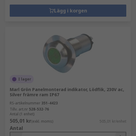
Lägg i korgen
I lager
Marl Grön Panelmonterad indikator, Lödflik, 230V ac,
Silver främre ram IP67
RS-artikelnummer
351-4423
Tillv. art.nr
528-532-76
Antal (1 enhet)
505,01 kr
(exkl. moms)
505,01 kr/enhet
Antal