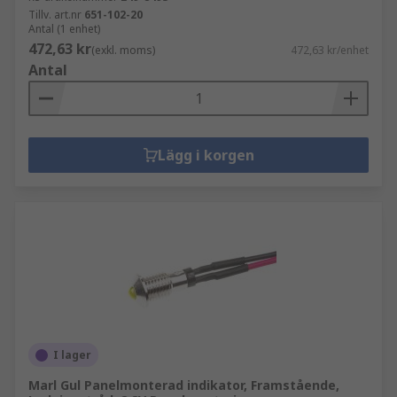
Tillv. art.nr
651-102-20
Antal (1 enhet)
472,63 kr
(exkl. moms)
472,63 kr/enhet
Antal
Lägg i korgen
I lager
Marl Gul Panelmonterad indikator, Framstående,