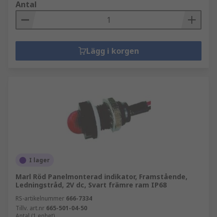
Antal
Lägg i korgen
I lager
Marl Röd Panelmonterad indikator, Framstående,
Ledningstråd, 2V dc, Svart främre ram IP68
RS-artikelnummer
666-7334
Tillv. art.nr
665-501-04-50
Antal (1 enhet)