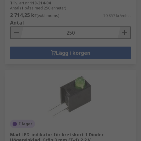
Tillv. art.nr
113-314-04
Antal (1 påse med 250 enheter)
2 714,25 kr
(exkl. moms)
10,857 kr/enhet
Antal
Lägg i korgen
I lager
Marl LED-indikator för kretskort 1 Dioder
Högervinklad, Grön 3 mm (T-1) 2.2 V