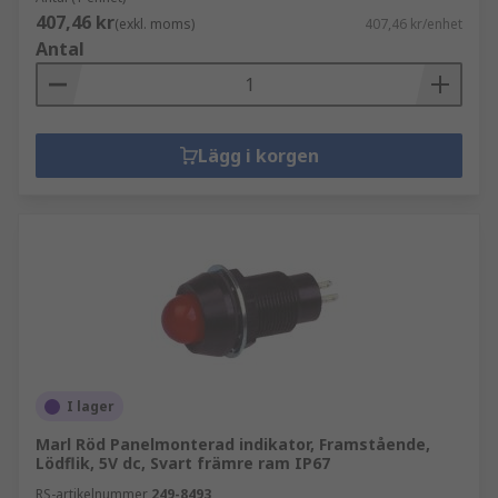
407,46 kr
(exkl. moms)
407,46 kr/enhet
Antal
Lägg i korgen
I lager
Marl Röd Panelmonterad indikator, Framstående,
Lödflik, 5V dc, Svart främre ram IP67
RS-artikelnummer
249-8493