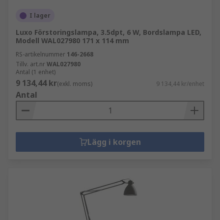
I lager
Luxo Förstoringslampa, 3.5dpt, 6 W, Bordslampa LED,
Modell WAL027980 171 x 114 mm
RS-artikelnummer
146-2668
Tillv. art.nr
WAL027980
Antal (1 enhet)
9 134,44 kr
(exkl. moms)
9 134,44 kr/enhet
Antal
Lägg i korgen