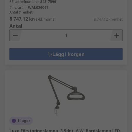
RS-artikelnummer
848-7590
Tillv. art.nr
WAL026067
Antal (1 enhet)
8 747,12 kr
(exkl. moms)
8 747,12 kr/enhet
Antal
Lägg i korgen
I lager
Luxo Förstoringslampa, 3.5dpt, 6 W, Bordslampa LED,