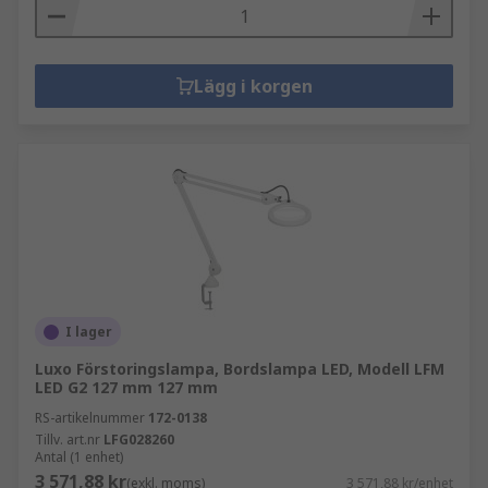
Lägg i korgen
I lager
Luxo Förstoringslampa, Bordslampa LED, Modell LFM
LED G2 127 mm 127 mm
RS-artikelnummer
172-0138
Tillv. art.nr
LFG028260
Antal (1 enhet)
3 571,88 kr
(exkl. moms)
3 571,88 kr/enhet