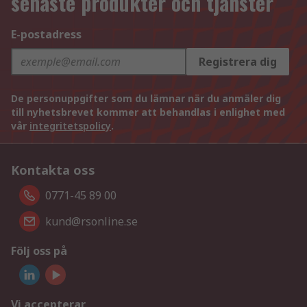
senaste produkter och tjänster
E-postadress
Registrera dig
De personuppgifter som du lämnar när du anmäler dig
till nyhetsbrevet kommer att behandlas i enlighet med
vår
integritetspolicy
.
Kontakta oss
0771-45 89 00
kund@rsonline.se
Följ oss på
Vi accepterar