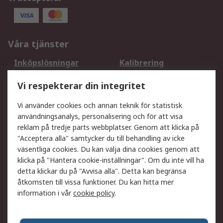
Våra tjänster
Inköpslösningar
Kalibrering
Utökat sortiment
Oljetestning och analys
Vi respekterar din integritet
DesignSpark
Teknisk Support
Ditt lokala säljteam
Exportlösningar
Vi använder cookies och annan teknik för statistisk
användningsanalys, personalisering och för att visa
reklam på tredje parts webbplatser. Genom att klicka på
Support
"Acceptera alla" samtycker du till behandling av icke
Få hjälp
Retur av varor
väsentliga cookies. Du kan välja dina cookies genom att
klicka på "Hantera cookie-inställningar". Om du inte vill ha
Leverans
Spåra din order
detta klickar du på "Avvisa alla". Detta kan begränsa
Begär en fakturakopi
Fördelar med RS-konto
åtkomsten till vissa funktioner. Du kan hitta mer
Betalningsalternativ
Okdo
information i vår
cookie policy
.
Om RS