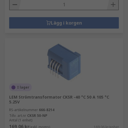
Lägg i korgen
I lager
LEM Strömtransformator CKSR -40 °C 50 A 105 °C
5.25V
RS-artikelnummer
666-8214
Tillv. art.nr
CKSR 50-NP
Antal (1 enhet)
169,06 kr
(exkl. moms)
169,06 kr/enhet