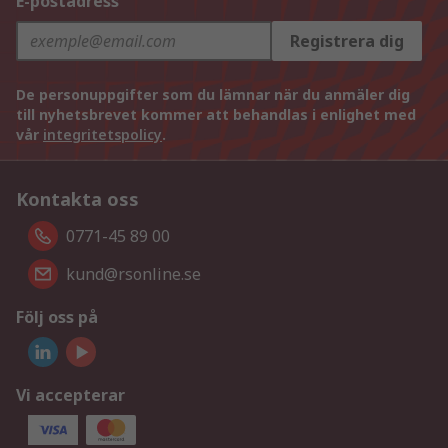
E-postadress
Registrera dig
De personuppgifter som du lämnar när du anmäler dig
till nyhetsbrevet kommer att behandlas i enlighet med
vår
integritetspolicy
.
Kontakta oss
0771-45 89 00
kund@rsonline.se
Följ oss på
Vi accepterar