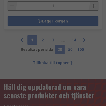
Lägg i korgen
1
2
3
14
Resultat per sida
20
50
100
Tillbaka till toppen
Håll dig uppdaterad om våra
senaste produkter och tjänster