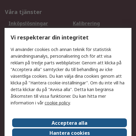
Våra tjänster
Inköpslösningar
Kalibrering
Utökat sortiment
Oljetestning och analys
Vi respekterar din integritet
DesignSpark
Teknisk Support
Ditt lokala säljteam
Exportlösningar
Vi använder cookies och annan teknik för statistisk
användningsanalys, personalisering och för att visa
reklam på tredje parts webbplatser. Genom att klicka på
Support
"Acceptera alla" samtycker du till behandling av icke
Få hjälp
Retur av varor
väsentliga cookies. Du kan välja dina cookies genom att
klicka på "Hantera cookie-inställningar". Om du inte vill ha
Leverans
Spåra din order
detta klickar du på "Avvisa alla". Detta kan begränsa
Begär en fakturakopi
Fördelar med RS-konto
åtkomsten till vissa funktioner. Du kan hitta mer
Betalningsalternativ
Okdo
information i vår
cookie policy
.
Om RS
Acceptera alla
Om RS
Försäljningsvillkor
Hantera cookies