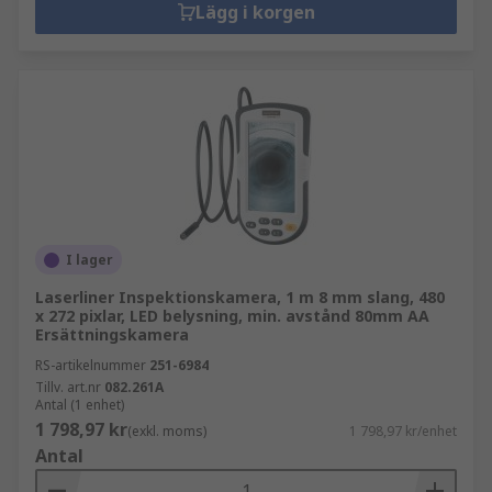
Lägg i korgen
I lager
Laserliner Inspektionskamera, 1 m 8 mm slang, 480
x 272 pixlar, LED belysning, min. avstånd 80mm AA
Ersättningskamera
RS-artikelnummer
251-6984
Tillv. art.nr
082.261A
Antal (1 enhet)
1 798,97 kr
(exkl. moms)
1 798,97 kr/enhet
Antal