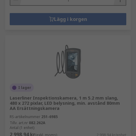
Lägg i korgen
I lager
Laserliner Inspektionskamera, 1 m 5.2 mm slang,
480 x 272 pixlar, LED belysning, min. avstånd 80mm
AA Ersättningskamera
RS-artikelnummer
251-6985
Tillv. art.nr
082.262A
Antal (1 enhet)
2 998,94 kr
(exkl. moms)
2 998,94 kr/enhet