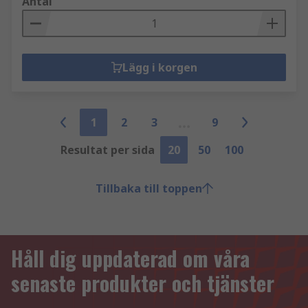
Antal
Lägg i korgen
1
2
3
9
Resultat per sida
20
50
100
Tillbaka till toppen
Håll dig uppdaterad om våra
senaste produkter och tjänster