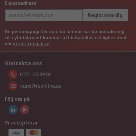
E-postadress
Registrera dig
De personuppgifter som du lämnar när du anmäler dig
till nyhetsbrevet kommer att behandlas i enlighet med
vår
integritetspolicy
.
Kontakta oss
0771-45 89 00
kund@rsonline.se
Följ oss på
Vi accepterar