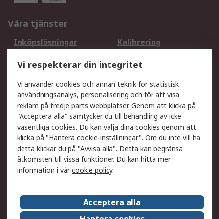
Våra tjänster
Inköpslösningar
Kalibrering
Utökat sortiment
Oljetestning och analys
Vi respekterar din integritet
DesignSpark
Teknisk Support
Ditt lokala säljteam
Exportlösningar
Vi använder cookies och annan teknik för statistisk
användningsanalys, personalisering och för att visa
reklam på tredje parts webbplatser. Genom att klicka på
Support
"Acceptera alla" samtycker du till behandling av icke
Få hjälp
Retur av varor
väsentliga cookies. Du kan välja dina cookies genom att
klicka på "Hantera cookie-inställningar". Om du inte vill ha
Leverans
Spåra din order
detta klickar du på "Avvisa alla". Detta kan begränsa
Begär en fakturakopi
Fördelar med RS-konto
åtkomsten till vissa funktioner. Du kan hitta mer
Betalningsalternativ
Okdo
information i vår
cookie policy
.
Om RS
Acceptera alla
Om RS
Försäljningsvillkor
Hantera cookies