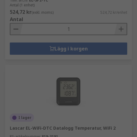
Tillv. art.nr
EL-SP2-TC
Antal (1 enhet)
524,72 kr
(exkl. moms)
524,72 kr/enhet
Antal
Lägg i korgen
I lager
Lascar EL-WiFi-DTC Datalogg Temperatur, WiFi 2
RS-artikelnummer
819-3191