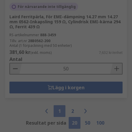
För närvarande inte tillgänglig
Laird Ferritpärla, För EMI-dämpning 14.27 mm 14.27
mm 0562-Inkapsling 159 Ω, Cylindrisk EMI-kärna 294
Ω, Ferrit 439 Ω
RS-artikelnummer
888-3459
Tillv. art.nr
28B0562-200
Antal (1 förpackning med 50 enheter)
381,60 kr
(exkl. moms)
7,632 kr/enhet
Antal
Lägg i korgen
1
2
Resultat per sida
20
50
100