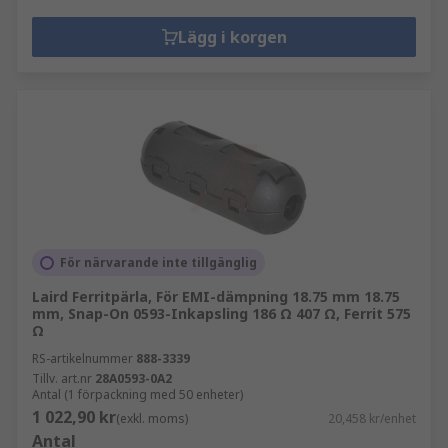
Lägg i korgen
För närvarande inte tillgänglig
Laird Ferritpärla, För EMI-dämpning 18.75 mm 18.75
mm, Snap-On 0593-Inkapsling 186 Ω 407 Ω, Ferrit 575
Ω
RS-artikelnummer
888-3339
Tillv. art.nr
28A0593-0A2
Antal (1 förpackning med 50 enheter)
1 022,90 kr
(exkl. moms)
20,458 kr/enhet
Antal