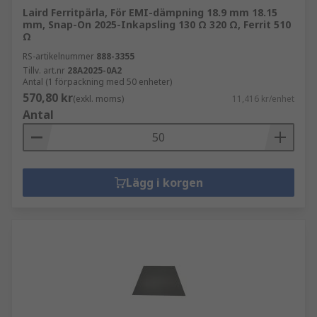
Laird Ferritpärla, För EMI-dämpning 18.9 mm 18.15
mm, Snap-On 2025-Inkapsling 130 Ω 320 Ω, Ferrit 510
Ω
RS-artikelnummer
888-3355
Tillv. art.nr
28A2025-0A2
Antal (1 förpackning med 50 enheter)
570,80 kr
(exkl. moms)
11,416 kr/enhet
Antal
Lägg i korgen