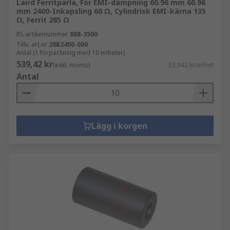
Laird Ferritpärla, För EMI-dämpning 60.96 mm 60.96
mm 2400-Inkapsling 60 Ω, Cylindrisk EMI-kärna 135
Ω, Ferrit 285 Ω
RS-artikelnummer
888-3500
Tillv. art.nr
28B2400-000
Antal (1 förpackning med 10 enheter)
539,42 kr
(exkl. moms)
53,942 kr/enhet
Antal
Lägg i korgen