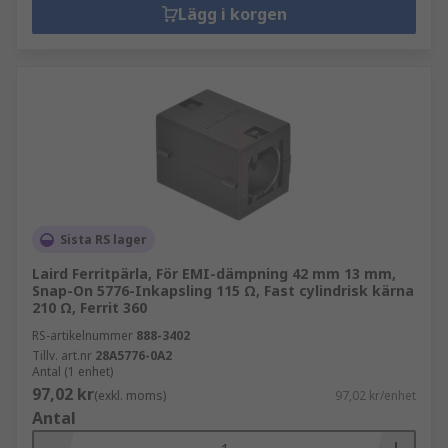
Lägg i korgen
Sista RS lager
Laird Ferritpärla, För EMI-dämpning 42 mm 13 mm,
Snap-On 5776-Inkapsling 115 Ω, Fast cylindrisk kärna
210 Ω, Ferrit 360
RS-artikelnummer
888-3402
Tillv. art.nr
28A5776-0A2
Antal (1 enhet)
97,02 kr
(exkl. moms)
97,02 kr/enhet
Antal