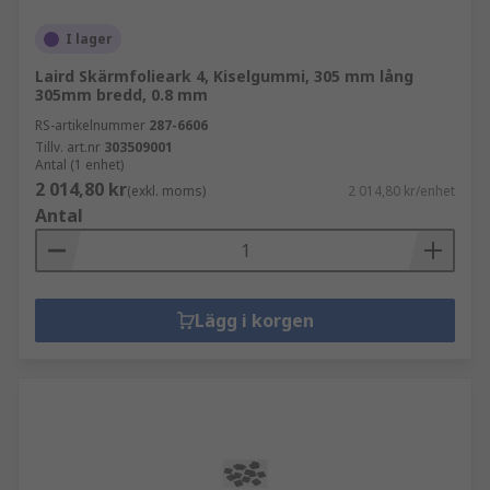
I lager
Laird Skärmfolieark 4, Kiselgummi, 305 mm lång
305mm bredd, 0.8 mm
RS-artikelnummer
287-6606
Tillv. art.nr
303509001
Antal (1 enhet)
2 014,80 kr
(exkl. moms)
2 014,80 kr/enhet
Antal
Lägg i korgen