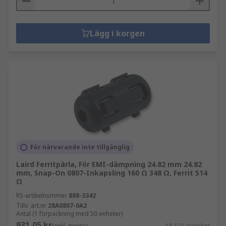
Lägg i korgen
För närvarande inte tillgänglig
Laird Ferritpärla, För EMI-dämpning 24.82 mm 24.82
mm, Snap-On 0807-Inkapsling 160 Ω 348 Ω, Ferrit 514
Ω
RS-artikelnummer
888-3342
Tillv. art.nr
28A0807-0A2
Antal (1 förpackning med 50 enheter)
931,05 kr
(exkl. moms)
18,621 kr/enhet