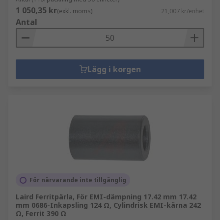
1 050,35 kr
(exkl. moms)
21,007 kr/enhet
Antal
Lägg i korgen
För närvarande inte tillgänglig
Laird Ferritpärla, För EMI-dämpning 17.42 mm 17.42
mm 0686-Inkapsling 124 Ω, Cylindrisk EMI-kärna 242
Ω, Ferrit 390 Ω