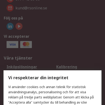
kund@rsonline.se
Följ oss på
Vi accepterar
Våra tjänster
Inköpslösningar
Kalibrering
Utökat sortiment
Oljetestning och analys
Vi respekterar din integritet
DesignSpark
Teknisk Support
Ditt lokala säljteam
Exportlösningar
Vi använder cookies och annan teknik för statistisk
användningsanalys, personalisering och för att visa
reklam på tredje parts webbplatser. Genom att klicka på
Support
"Acceptera alla" samtycker du till behandling av icke