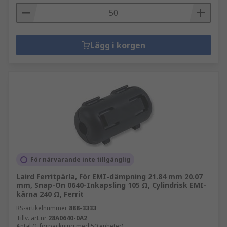
Lägg i korgen
För närvarande inte tillgänglig
Laird Ferritpärla, För EMI-dämpning 21.84 mm 20.07
mm, Snap-On 0640-Inkapsling 105 Ω, Cylindrisk EMI-
kärna 240 Ω, Ferrit
RS-artikelnummer
888-3333
Tillv. art.nr
28A0640-0A2
Antal (1 förpackning med 50 enheter)