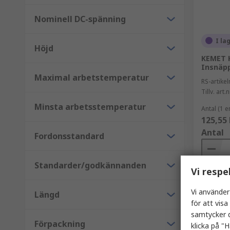
Nominell DC-spänning
I la
Höjd
KEMET K
Insnäpp
Maximal arbetstemperatur
RS-artik
Tillv. art.n
Minsta arbetsstemperatur
Antal (1 e
125,55 
Antal
Fordonsstandard
Standarder/godkännanden
Vi respe
Vi använder
Längd
för att vis
samtycker d
Förpackning
klicka på "H