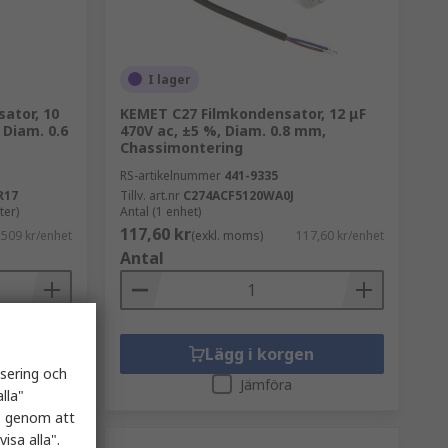
I lager
ator, 10
KEMET C27 Filmkondensator, 12 μF
 Diam. 0.6
470V ac, ±5 %, Diam. 0.8 mm,
Chassimontering
RS-artikelnummer
441-9335
R17
Tillv. art.nr
C274ACF5120WA0J
ter)
Antal (1 enhet)
117,60 kr
,509 kr/enhet
(exkl. moms)
117,60 kr/enhet
Antal
n
Lägg i korgen
isering och
Jämföra
lla"
es genom att
isa alla".