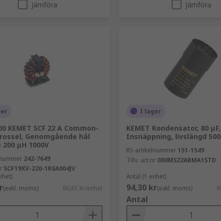
Jämföra
Jämföra
ger
I lager
00 KEMET SCF 22 A Common-
KEMET Kondensator, 80 μF,
rossel, Genomgående hål
Insnäppning, livslängd 500
 200 μH 1000V
RS-artikelnummer
151-1549
elnummer
242-7649
Tillv. art.nr
080MS22ABMA1STD
r
SCF19XV-220-1R6A004JV
nhet)
Antal (1 enhet)
r
94,30 kr
(exkl. moms)
90,61 kr/enhet
(exkl. moms)
9
Antal