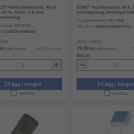
27 Filmkondensator, 40 μF
KEMET Kondensator, 60 F, 2
, ±5 %, Diam. 0.8 mm,
Insnäppning, livslängd 500
montering
RS-artikelnummer
151-1555
elnummer
377-9153
Tillv. art.nr
060MS22AAMA1STD
r
C274ACF5400WA0J
nhet)
Antal (1 enhet)
kr
79,86 kr
(exkl. moms)
208,43 kr/enhet
(exkl. moms)
7
Antal
Lägg i korgen
Lägg i korge
Jämföra
Jämföra