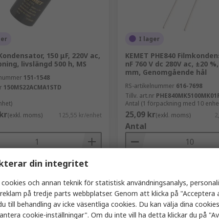
ger
I lager
ondensator, 150 μF, 220V ac,
KEMET PHE840 Filmkondens
ning, livslängd 500 h, MS
nF 760 V dc 280V ac, ±20 %,
mm, Genomgående hål
elnummer
151-1548
RS-artikelnummer
616-7698
r
150MS22ACMA1STD
Tillv. art.nr
PHE840MK5100MK01
nhet)
Antal (1 förpackning med 10 enhe
kr
25,09 kr
(exkl. moms)
125,55 kr/enhet
(exkl. moms)
2
Antal
kterar din integritet
Lägg i korgen
Lägg i korge
 cookies och annan teknik för statistisk användningsanalys, personal
Jämföra
Jämföra
a reklam på tredje parts webbplatser. Genom att klicka på "Acceptera a
u till behandling av icke väsentliga cookies. Du kan välja dina cooki
antera cookie-inställningar". Om du inte vill ha detta klickar du på "Avv