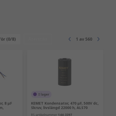
ör (0/8)
Återställ
1
av
560
I lager
, 8 μF
KEMET Kondensator, 470 μF, 500V dc,
m,
Skruv, livslängd 22000 h, ALS70
RS-artikelnummer
144-3397