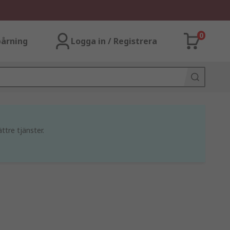
0
årning
Logga in / Registrera
ttre tjänster.