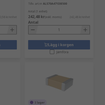
Tillv. art.nr
ALS70A471DB500
Antal (1 enhet)
242,48 kr
0,58 kr/enhet
(exkl. moms)
242,48 kr/enhet
Antal
n
Lägg i korgen
Jämföra
I lager