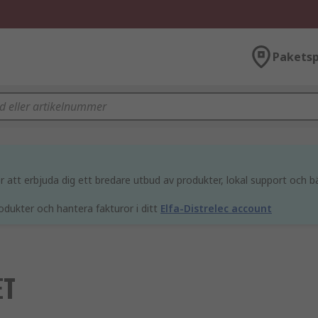
Paketsp
att erbjuda dig ett bredare utbud av produkter, lokal support och bä
odukter och hantera fakturor i ditt
Elfa-Distrelec account
ET