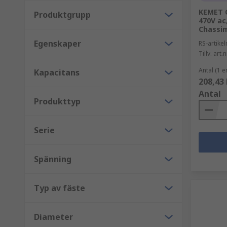
KEMET C
Produktgrupp
470V ac
Chassi
Egenskaper
RS-artik
Tillv. art.n
Antal (1 e
Kapacitans
208,43 
Antal
Produkttyp
Serie
Spänning
Typ av fäste
Diameter