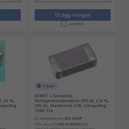
n
Lägg i korgen
Jämföra
I lager
KEMET C Keramisk
F, ±5 %,
flerlagerkondensator, 470 nF, ±10 %,
nkapsling
50V dc, Dielektrisk X7R, Inkapsling
1206, Yta
RS-artikelnummer
803-0024P
Tillv. art.nr
C1206C474K5RACTU
ter)
Antal 10 enheter (levereras i en rulle)