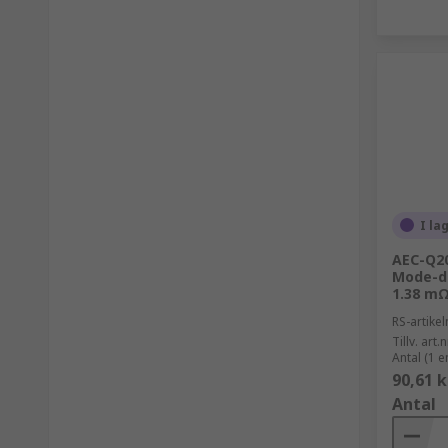
I la
AEC-Q2
Mode-d
1.38 mΩ
RS-artik
Tillv. art.n
Antal (1 e
90,61 k
Antal