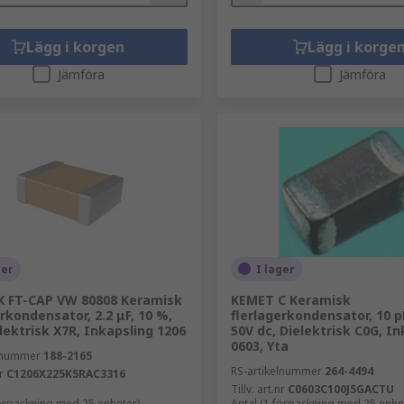
Lägg i korgen
Lägg i korge
Jämföra
Jämföra
ger
I lager
X FT-CAP VW 80808 Keramisk
KEMET C Keramisk
erkondensator, 2.2 μF, 10 %,
flerlagerkondensator, 10 p
elektrisk X7R, Inkapsling 1206
50V dc, Dielektrisk C0G, I
0603, Yta
elnummer
188-2165
RS-artikelnummer
264-4494
r
C1206X225K5RAC3316
Tillv. art.nr
C0603C100J5GACTU
förpackning med 25 enheter)
Antal (1 förpackning med 25 enhe