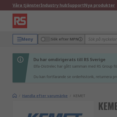
Våra tjänster
Industry hub
Support
Nya produkter
Meny
Sök efter MPN
Du har omdirigerats till RS Sverige
Elfa-Distrelec har gått samman med RS Group för 
Du kan fortfarande se orderhistorik, returnera pr
/
Handla efter varumärke
/
KEMET
KEM