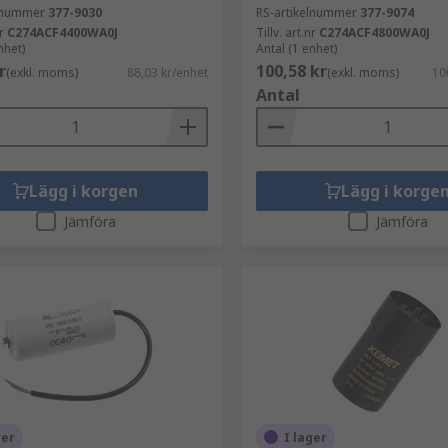
elnummer
377-9030
RS-artikelnummer
377-9074
r
C274ACF4400WA0J
Tillv. art.nr
C274ACF4800WA0J
nhet)
Antal (1 enhet)
r
100,58 kr
(exkl. moms)
88,03 kr/enhet
(exkl. moms)
10
Antal
Lägg i korgen
Lägg i korge
Jämföra
Jämföra
ger
I lager