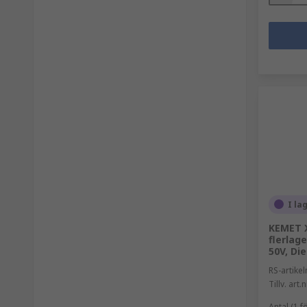
I la
KEMET 
flerlag
50V, Di
RS-artik
Tillv. art.n
Antal (1 