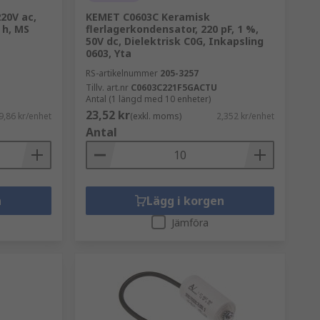
20V ac,
KEMET C0603C Keramisk
 h, MS
flerlagerkondensator, 220 pF, 1 %,
50V dc, Dielektrisk C0G, Inkapsling
0603, Yta
RS-artikelnummer
205-3257
Tillv. art.nr
C0603C221F5GACTU
Antal (1 längd med 10 enheter)
23,52 kr
9,86 kr/enhet
(exkl. moms)
2,352 kr/enhet
Antal
n
Lägg i korgen
Jämföra