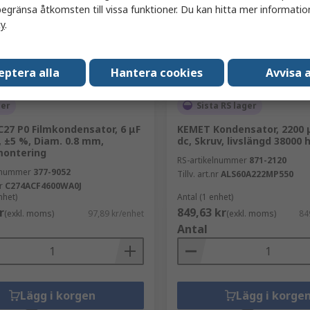
egränsa åtkomsten till vissa funktioner. Du kan hitta mer information
cy
.
eptera alla
Hantera cookies
Avvisa a
ger
Sista RS lager
27 P0 Filmkondensator, 6 μF
KEMET Kondensator, 2200 μ
, ±5 %, Diam. 0.8 mm,
dc, Skruv, livslängd 38000 
montering
RS-artikelnummer
871-2120
elnummer
377-9052
Tillv. art.nr
ALS60A222MP550
r
C274ACF4600WA0J
nhet)
Antal (1 enhet)
r
849,63 kr
(exkl. moms)
97,89 kr/enhet
(exkl. moms)
84
Antal
Lägg i korgen
Lägg i korge