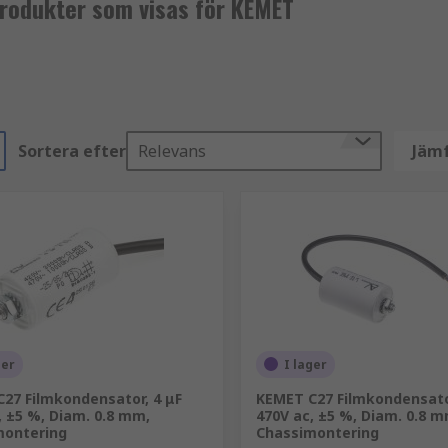
Produkter som visas för KEMET
Sortera efter
Relevans
Jämf
ger
I lager
27 Filmkondensator, 4 μF
KEMET C27 Filmkondensator
, ±5 %, Diam. 0.8 mm,
470V ac, ±5 %, Diam. 0.8 m
montering
Chassimontering