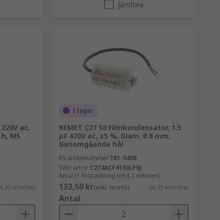
Jämföra
I lager
 220V ac,
KEMET C27 S0 Filmkondensator, 1.5
 h, MS
μF 470V ac, ±5 %, Diam. 0.8 mm,
Genomgående hål
RS-artikelnummer
181-0408
Tillv. art.nr
C274ACF4150LF0J
Antal (1 förpackning med 2 enheter)
133,50 kr
4,30 kr/enhet
(exkl. moms)
66,75 kr/enhet
Antal