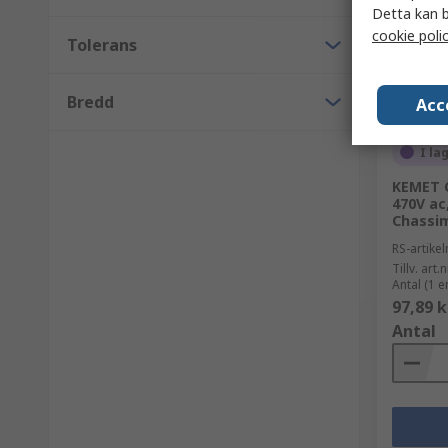
Detta kan b
cookie poli
Tolerans
Bredd
Acc
I la
KEMET C
470V ac
Chassi
RS-artik
Tillv. art.n
Antal (1 e
97,89 k
Antal