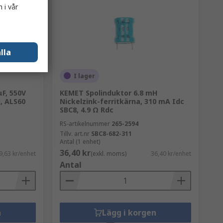
 i vår
lla
I lager
F, 550V
KEMET Spolinduktor 6.8 mH
h, ALS60
Nickelzink-ferritkärna, 310 mA Idc
SBC8, 4.9 Ω Rdc
RS-artikelnummer
265-2594
Tillv. art.nr
SBC8-682-311
Antal (1 enhet)
36,40 kr
9,63 kr/enhet
(exkl. moms)
36,40 kr/enhet
Antal
n
Lägg i korgen