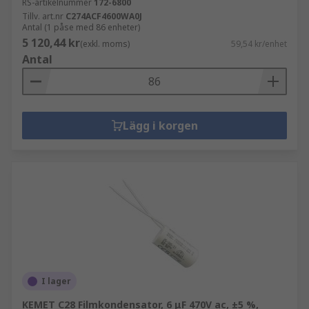
RS-artikelnummer
172-6800
Tillv. art.nr
C274ACF4600WA0J
Antal (1 påse med 86 enheter)
5 120,44 kr
(exkl. moms)
59,54 kr/enhet
Antal
Lägg i korgen
I lager
KEMET C28 Filmkondensator, 6 μF 470V ac, ±5 %,