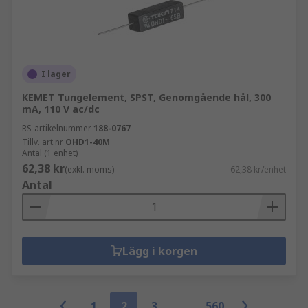
I lager
KEMET Tungelement, SPST, Genomgående hål, 300
mA, 110 V ac/dc
RS-artikelnummer
188-0767
Tillv. art.nr
OHD1-40M
Antal (1 enhet)
62,38 kr
(exkl. moms)
62,38 kr/enhet
Antal
Lägg i korgen
1
2
3
560