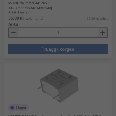
RS-artikelnummer
441-9278
Tillv. art.nr
C274AC34300SA0J
Antal (1 enhet)
55,89 kr
(exkl. moms)
55,89 kr/enhet
Antal
Lägg i korgen
I lager