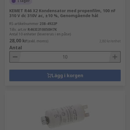
I lager
KEMET R46 X2 Kondensator med propenfilm, 100 nF
310 V dc 310V ac, ±10 %, Genomgående hål
RS-artikelnummer
238-4922P
Tillv. art.nr
R463I310050H7K
Antal 10 enheter (levereras i en påse)
28,00 kr
(exkl. moms)
2,80 kr/enhet
Antal
Lägg i korgen