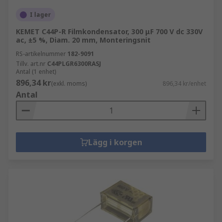
I lager
KEMET C44P-R Filmkondensator, 300 μF 700 V dc 330V
ac, ±5 %, Diam. 20 mm, Monteringsnit
RS-artikelnummer
182-9091
Tillv. art.nr
C44PLGR6300RASJ
Antal (1 enhet)
896,34 kr
(exkl. moms)
896,34 kr/enhet
Antal
Lägg i korgen