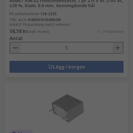
KEMET R46 X2 Filmkondensator, 1 μF 275 V dc 275V ac,
±20 %, Diam. 0.8 mm, Genomgående hål
RS-artikelnummer
126-2225
Tillv. art.nr
R46KN410040N2M
Antal (1 förpackning med 5 enheter)
58,58 kr
(exkl. moms)
11,716 kr/enhet
Antal
Lägg i korgen