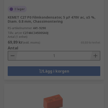
I lager
KEMET C27 P0 Filmkondensator, 5 μF 470V ac, ±5 %,
Diam. 0.8 mm, Chassimontering
RS-artikelnummer
441-9290
Tillv. art.nr
C274AC34500SA0J
Antal (1 enhet)
69,89 kr
(exkl. moms)
69,89 kr/enhet
Antal
Lägg i korgen