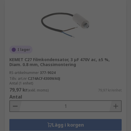
I lager
KEMET C27 Filmkondensator, 3 μF 470V ac, ±5 %,
Diam. 0.8 mm, Chassimontering
RS-artikelnummer
377-9024
Tillv. art.nr
C274ACF4300WA0J
Antal (1 enhet)
79,97 kr
(exkl. moms)
79,97 kr/enhet
Antal
Lägg i korgen