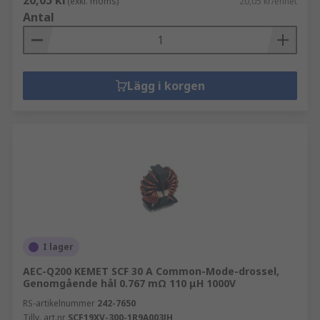
20,05 kr
(exkl. moms)
20,05 kr/enhet
Antal
Lägg i korgen
I lager
AEC-Q200 KEMET SCF 30 A Common-Mode-drossel,
Genomgående hål 0.767 mΩ 110 μH 1000V
RS-artikelnummer
242-7650
Tillv. art.nr
SCF19XV-300-1R9A003JH