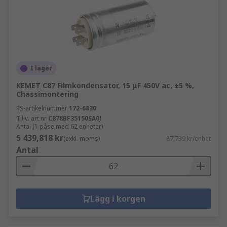
I lager
KEMET C87 Filmkondensator, 15 μF 450V ac, ±5 %,
Chassimontering
RS-artikelnummer
172-6830
Tillv. art.nr
C878BF35150SA0J
Antal (1 påse med 62 enheter)
5 439,818 kr
(exkl. moms)
87,739 kr/enhet
Antal
Lägg i korgen