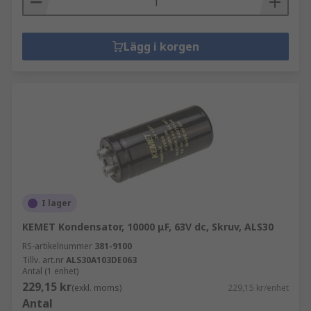
Lägg i korgen
I lager
KEMET Kondensator, 10000 μF, 63V dc, Skruv, ALS30
RS-artikelnummer
381-9100
Tillv. art.nr
ALS30A103DE063
Antal (1 enhet)
229,15 kr
(exkl. moms)
229,15 kr/enhet
Antal