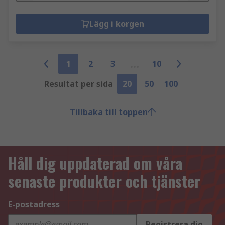
Lägg i korgen
1
2
3
10
Resultat per sida
20
50
100
Tillbaka till toppen
Håll dig uppdaterad om våra
senaste produkter och tjänster
E-postadress
Registrera dig