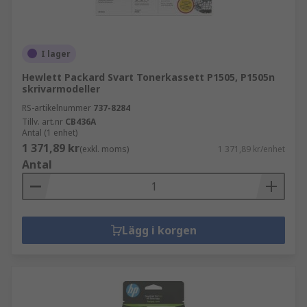
I lager
Hewlett Packard Svart Tonerkassett P1505, P1505n
skrivarmodeller
RS-artikelnummer
737-8284
Tillv. art.nr
CB436A
Antal (1 enhet)
1 371,89 kr
(exkl. moms)
1 371,89 kr/enhet
Antal
Lägg i korgen