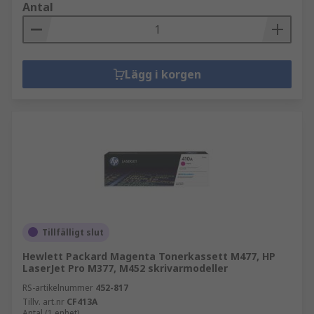
Antal
Lägg i korgen
Tillfälligt slut
Hewlett Packard Magenta Tonerkassett M477, HP
LaserJet Pro M377, M452 skrivarmodeller
RS-artikelnummer
452-817
Tillv. art.nr
CF413A
Antal (1 enhet)