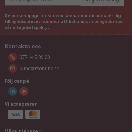
De personuppgifter som du lämnar när du anmäler dig
till nyhetsbrevet kommer att behandlas i enlighet med
vår
integritetspolicy
.
Kontakta oss
0771-45 89 00
kund@rsonline.se
Följ oss på
Vi accepterar
Våra tjänster