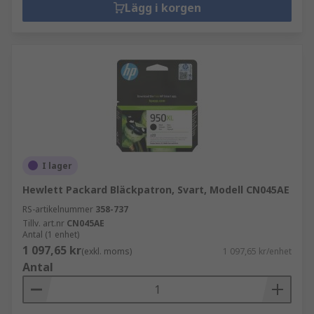
Lägg i korgen
I lager
Hewlett Packard Bläckpatron, Svart, Modell CN045AE
RS-artikelnummer
358-737
Tillv. art.nr
CN045AE
Antal (1 enhet)
1 097,65 kr
(exkl. moms)
1 097,65 kr/enhet
Antal