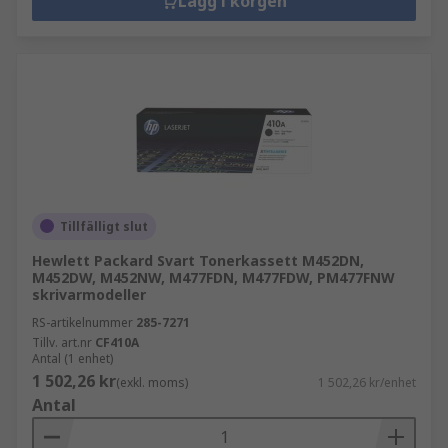
Lägg i korgen
Tillfälligt slut
Hewlett Packard Svart Tonerkassett M452DN,
M452DW, M452NW, M477FDN, M477FDW, PM477FNW
skrivarmodeller
RS-artikelnummer
285-7271
Tillv. art.nr
CF410A
Antal (1 enhet)
1 502,26 kr
(exkl. moms)
1 502,26 kr/enhet
Antal