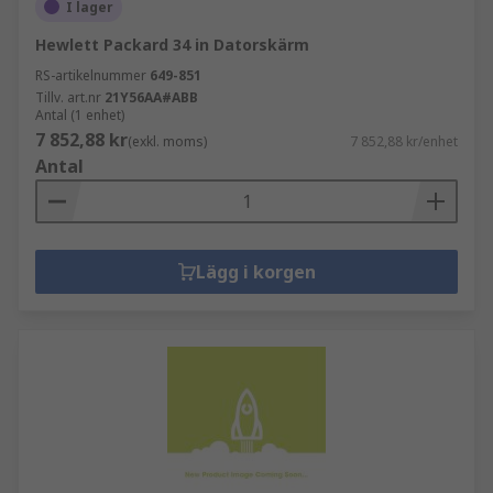
I lager
Hewlett Packard 34 in Datorskärm
RS-artikelnummer
649-851
Tillv. art.nr
21Y56AA#ABB
Antal (1 enhet)
7 852,88 kr
(exkl. moms)
7 852,88 kr/enhet
Antal
Lägg i korgen