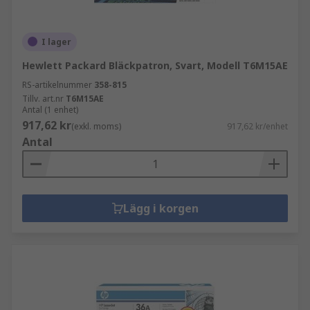
I lager
Hewlett Packard Bläckpatron, Svart, Modell T6M15AE
RS-artikelnummer
358-815
Tillv. art.nr
T6M15AE
Antal (1 enhet)
917,62 kr
(exkl. moms)
917,62 kr/enhet
Antal
Lägg i korgen