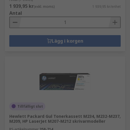
1 939,95 kr
(exkl. moms)
1 939,95 kr/enhet
Antal
Lägg i korgen
Tillfälligt slut
Hewlett Packard Gul Tonerkassett M234, M232-M237,
M209, HP LaserJet M207-M212 skrivarmodeller
RS-artikelnummer
358-714