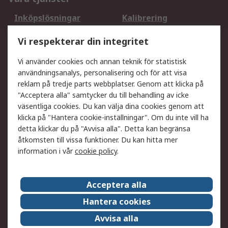
Inköpslösningar
Kalibrering
Utökat sortiment
Oljetestning och analys
Vi respekterar din integritet
DesignSpark
Teknisk Support
Ditt lokala säljteam
Exportlösningar
Vi använder cookies och annan teknik för statistisk
användningsanalys, personalisering och för att visa
reklam på tredje parts webbplatser. Genom att klicka på
Support
"Acceptera alla" samtycker du till behandling av icke
Få hjälp
Retur av varor
väsentliga cookies. Du kan välja dina cookies genom att
klicka på "Hantera cookie-inställningar". Om du inte vill ha
Leverans
Spåra din order
detta klickar du på "Avvisa alla". Detta kan begränsa
Begär en fakturakopi
Fördelar med RS-konto
åtkomsten till vissa funktioner. Du kan hitta mer
Betalningsalternativ
Okdo
information i vår
cookie policy
.
Om RS
Acceptera alla
Om RS
Försäljningsvillkor
Hantera cookies
Det juridiska
Press Centre
Avvisa alla
Jobba hos RS
ESG