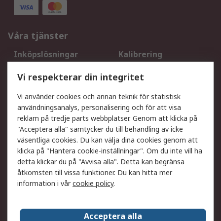
Våra tjänster
Inköpslösningar
Kalibrering
Utökat sortiment
Oljetestning och analys
Vi respekterar din integritet
DesignSpark
Teknisk Support
Ditt lokala säljteam
Exportlösningar
Vi använder cookies och annan teknik för statistisk
användningsanalys, personalisering och för att visa
reklam på tredje parts webbplatser. Genom att klicka på
Support
"Acceptera alla" samtycker du till behandling av icke
Få hjälp
Retur av varor
väsentliga cookies. Du kan välja dina cookies genom att
klicka på "Hantera cookie-inställningar". Om du inte vill ha
Leverans
Spåra din order
detta klickar du på "Avvisa alla". Detta kan begränsa
Begär en fakturakopi
Fördelar med RS-konto
åtkomsten till vissa funktioner. Du kan hitta mer
Betalningsalternativ
Okdo
information i vår
cookie policy
.
Om RS
Acceptera alla