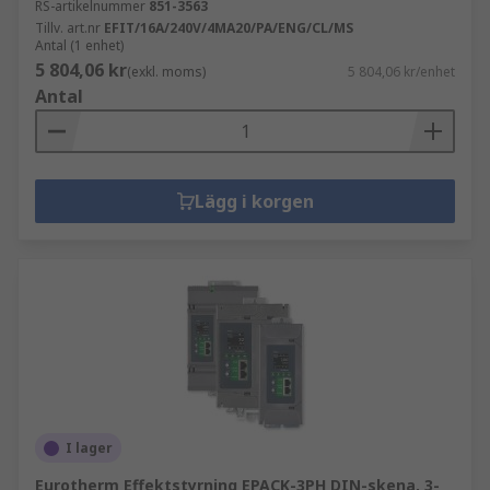
RS-artikelnummer
851-3563
Tillv. art.nr
EFIT/16A/240V/4MA20/PA/ENG/CL/MS
Antal (1 enhet)
5 804,06 kr
(exkl. moms)
5 804,06 kr/enhet
Antal
Lägg i korgen
I lager
Eurotherm Effektstyrning EPACK-3PH DIN-skena, 3-