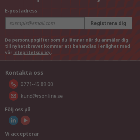
E-postadress
Registrera dig
De personuppgifter som du lämnar när du anmäler dig
till nyhetsbrevet kommer att behandlas i enlighet med
vår
integritetspolicy
.
Kontakta oss
0771-45 89 00
kund@rsonline.se
Följ oss på
Vi accepterar