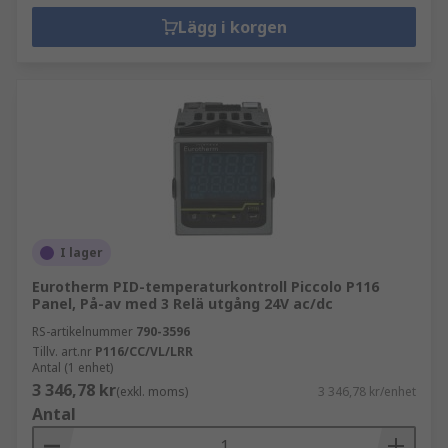
Lägg i korgen
I lager
Eurotherm PID-temperaturkontroll Piccolo P116
Panel, På-av med 3 Relä utgång 24V ac/dc
RS-artikelnummer
790-3596
Tillv. art.nr
P116/CC/VL/LRR
Antal (1 enhet)
3 346,78 kr
(exkl. moms)
3 346,78 kr/enhet
Antal