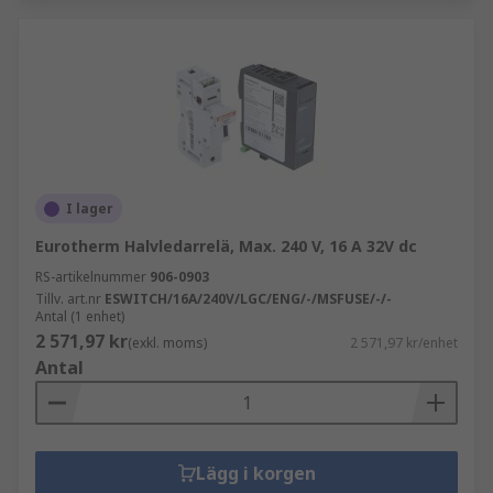
I lager
Eurotherm Halvledarrelä, Max. 240 V, 16 A 32V dc
RS-artikelnummer
906-0903
Tillv. art.nr
ESWITCH/16A/240V/LGC/ENG/-/MSFUSE/-/-
Antal (1 enhet)
2 571,97 kr
(exkl. moms)
2 571,97 kr/enhet
Antal
Lägg i korgen