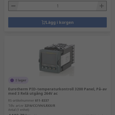
Lägg i korgen
I lager
Eurotherm PID-temperaturkontroll 3200 Panel, På-av
med 3 Relä utgång 264V ac
RS-artikelnummer
611-8337
Tillv. art.nr
3216/CC/VH/LRXX/R
Antal (1 enhet)