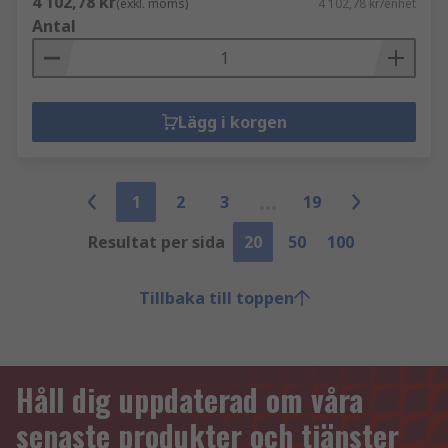
4 102,78 kr
(exkl. moms)
4 102,78 kr/enhet
Antal
Lägg i korgen
1
2
3
19
Resultat per sida
20
50
100
Tillbaka till toppen
Håll dig uppdaterad om våra
senaste produkter och tjänster