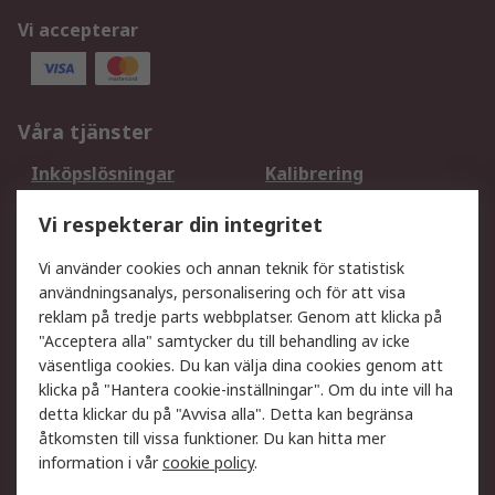
Vi accepterar
Våra tjänster
Inköpslösningar
Kalibrering
Utökat sortiment
Oljetestning och analys
Vi respekterar din integritet
DesignSpark
Teknisk Support
Ditt lokala säljteam
Exportlösningar
Vi använder cookies och annan teknik för statistisk
användningsanalys, personalisering och för att visa
reklam på tredje parts webbplatser. Genom att klicka på
Support
"Acceptera alla" samtycker du till behandling av icke
Få hjälp
Retur av varor
väsentliga cookies. Du kan välja dina cookies genom att
klicka på "Hantera cookie-inställningar". Om du inte vill ha
Leverans
Spåra din order
detta klickar du på "Avvisa alla". Detta kan begränsa
Begär en fakturakopi
Fördelar med RS-konto
åtkomsten till vissa funktioner. Du kan hitta mer
Betalningsalternativ
Okdo
information i vår
cookie policy
.