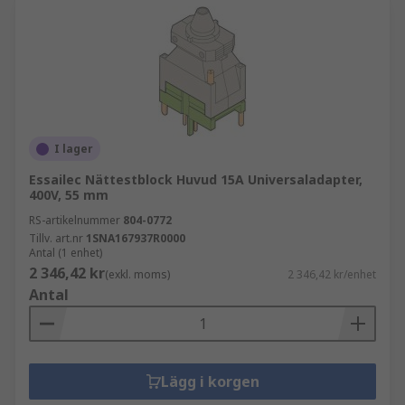
I lager
Essailec Nättestblock Huvud 15A Universaladapter,
400V, 55 mm
RS-artikelnummer
804-0772
Tillv. art.nr
1SNA167937R0000
Antal (1 enhet)
2 346,42 kr
(exkl. moms)
2 346,42 kr/enhet
Antal
Lägg i korgen