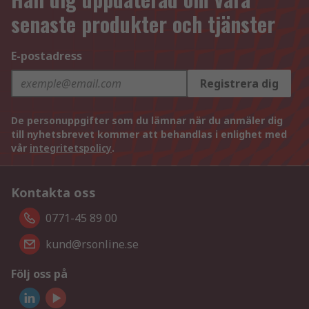
senaste produkter och tjänster
E-postadress
Registrera dig
De personuppgifter som du lämnar när du anmäler dig
till nyhetsbrevet kommer att behandlas i enlighet med
vår
integritetspolicy
.
Kontakta oss
0771-45 89 00
kund@rsonline.se
Följ oss på