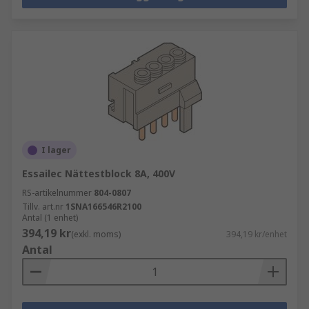
I lager
Essailec Nättestblock 8A, 400V
RS-artikelnummer
804-0807
Tillv. art.nr
1SNA166546R2100
Antal (1 enhet)
394,19 kr
(exkl. moms)
394,19 kr/enhet
Antal