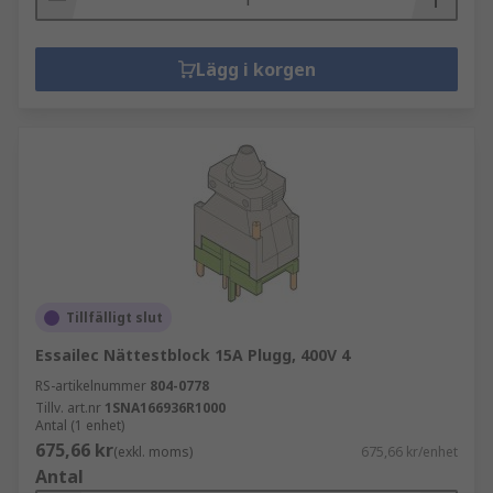
Lägg i korgen
Tillfälligt slut
Essailec Nättestblock 15A Plugg, 400V 4
RS-artikelnummer
804-0778
Tillv. art.nr
1SNA166936R1000
Antal (1 enhet)
675,66 kr
(exkl. moms)
675,66 kr/enhet
Antal