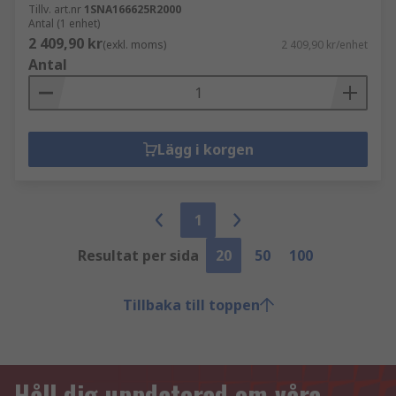
Tillv. art.nr
1SNA166625R2000
Antal (1 enhet)
2 409,90 kr
(exkl. moms)
2 409,90 kr/enhet
Antal
Lägg i korgen
1
Resultat per sida
20
50
100
Tillbaka till toppen
Håll dig uppdaterad om våra