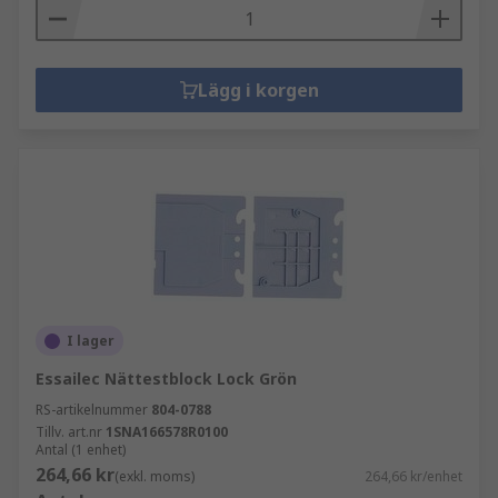
Lägg i korgen
I lager
Essailec Nättestblock Lock Grön
RS-artikelnummer
804-0788
Tillv. art.nr
1SNA166578R0100
Antal (1 enhet)
264,66 kr
(exkl. moms)
264,66 kr/enhet