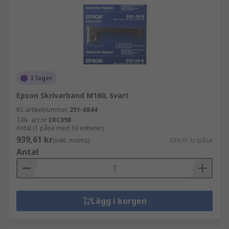
I lager
Epson Skrivarband M160, Svart
RS-artikelnummer
251-6844
Tillv. art.nr
ERC09B
Antal (1 påse med 10 enheter)
939,61 kr
(exkl. moms)
939,61 kr/påse
Antal
Lägg i korgen