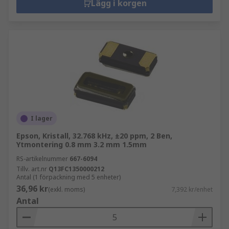
Lägg i korgen
I lager
Epson, Kristall, 32.768 kHz, ±20 ppm, 2 Ben,
Ytmontering 0.8 mm 3.2 mm 1.5mm
RS-artikelnummer
667-6094
Tillv. art.nr
Q13FC1350000212
Antal (1 förpackning med 5 enheter)
36,96 kr
(exkl. moms)
7,392 kr/enhet
Antal