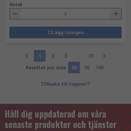
Antal
Lägg i korgen
1
2
3
31
Resultat per sida
20
50
100
Tillbaka till toppen
Håll dig uppdaterad om våra
senaste produkter och tjänster