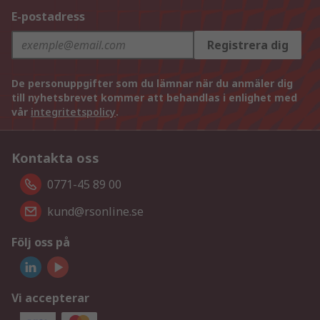
E-postadress
Registrera dig
De personuppgifter som du lämnar när du anmäler dig
till nyhetsbrevet kommer att behandlas i enlighet med
vår
integritetspolicy
.
Kontakta oss
0771-45 89 00
kund@rsonline.se
Följ oss på
Vi accepterar