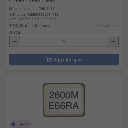
0.7 mm 3.2 mm 2.5mm
RS-artikelnummer
745-7488
Tillv. art.nr
Q22FA2380024012
Antal (1 påse med 5 enheter)
119,28 kr
(exkl. moms)
23,856 kr/enhet
Antal
Lägg i korgen
I lager