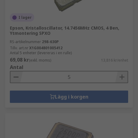
I lager
Epson, Kristalloscillator, 14.7456MHz CMOS, 4 Ben,
Ytmontering SPXO
RS-artikelnummer
298-630P
Tillv. art.nr
X1G004801005412
Antal 5 enheter (levereras i en rulle)
69,08 kr
(exkl. moms)
13,816 kr/enhet
Antal
Lägg i korgen