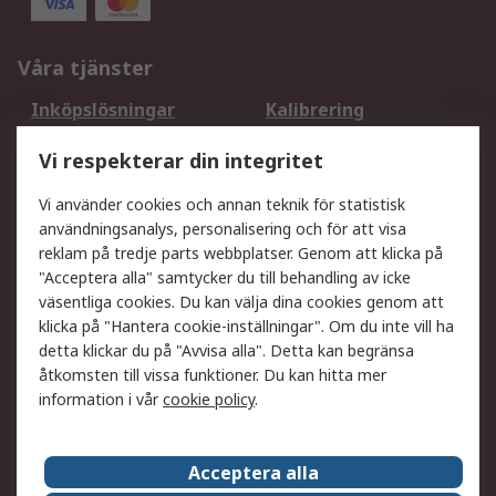
Våra tjänster
Inköpslösningar
Kalibrering
Utökat sortiment
Oljetestning och analys
Vi respekterar din integritet
DesignSpark
Teknisk Support
Ditt lokala säljteam
Exportlösningar
Vi använder cookies och annan teknik för statistisk
användningsanalys, personalisering och för att visa
reklam på tredje parts webbplatser. Genom att klicka på
Support
"Acceptera alla" samtycker du till behandling av icke
Få hjälp
Retur av varor
väsentliga cookies. Du kan välja dina cookies genom att
klicka på "Hantera cookie-inställningar". Om du inte vill ha
Leverans
Spåra din order
detta klickar du på "Avvisa alla". Detta kan begränsa
Begär en fakturakopi
Fördelar med RS-konto
åtkomsten till vissa funktioner. Du kan hitta mer
Betalningsalternativ
Okdo
information i vår
cookie policy
.
Om RS
Acceptera alla
Om RS
Försäljningsvillkor