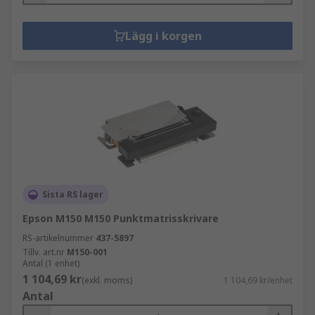
Lägg i korgen
Sista RS lager
Epson M150 M150 Punktmatrisskrivare
RS-artikelnummer
437-5897
Tillv. art.nr
M150-001
Antal (1 enhet)
1 104,69 kr
(exkl. moms)
1 104,69 kr/enhet
Antal