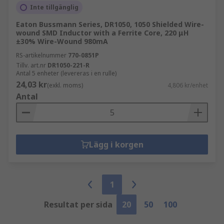
Inte tillgänglig
Eaton Bussmann Series, DR1050, 1050 Shielded Wire-
wound SMD Inductor with a Ferrite Core, 220 μH
±30% Wire-Wound 980mA
RS-artikelnummer
770-0851P
Tillv. art.nr
DR1050-221-R
Antal 5 enheter (levereras i en rulle)
24,03 kr
(exkl. moms)
4,806 kr/enhet
Antal
Lägg i korgen
1
Resultat per sida
20
50
100