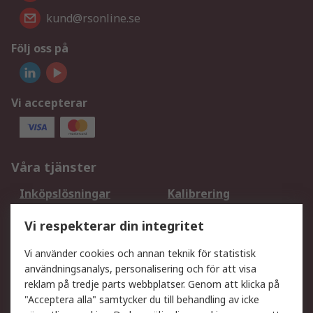
kund@rsonline.se
Följ oss på
Vi accepterar
Våra tjänster
Inköpslösningar
Kalibrering
Utökat sortiment
Oljetestning och analys
Vi respekterar din integritet
DesignSpark
Teknisk Support
Ditt lokala säljteam
Exportlösningar
Vi använder cookies och annan teknik för statistisk
användningsanalys, personalisering och för att visa
reklam på tredje parts webbplatser. Genom att klicka på
Support
"Acceptera alla" samtycker du till behandling av icke