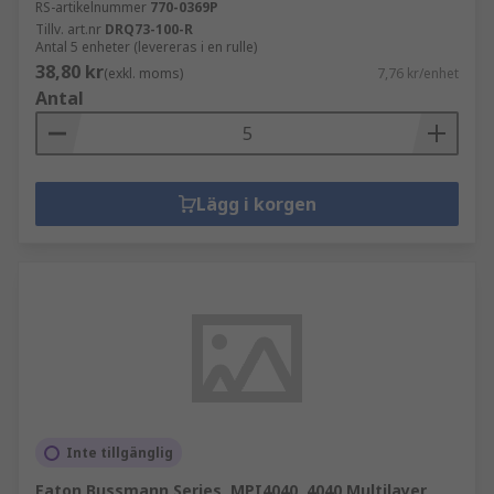
RS-artikelnummer
770-0369P
Tillv. art.nr
DRQ73-100-R
Antal 5 enheter (levereras i en rulle)
38,80 kr
(exkl. moms)
7,76 kr/enhet
Antal
Lägg i korgen
Inte tillgänglig
Eaton Bussmann Series, MPI4040, 4040 Multilayer