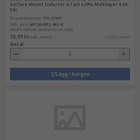
Surface Mount Inductor 4.7 μH ±20% Multilayer 4.3A
Idc
RS-artikelnummer
770-2731P
Tillv. art.nr
MPI4040R2-4R7-R
Antal 5 enheter (levereras i en rulle)
26,99 kr
(exkl. moms)
5,398 kr/enhet
Antal
Lägg i korgen