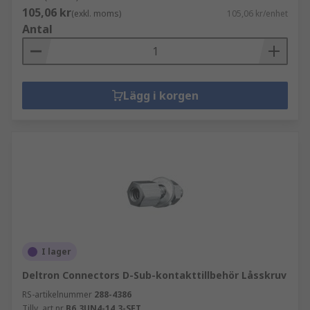
105,06 kr
(exkl. moms)
105,06 kr/enhet
Antal
Lägg i korgen
I lager
Deltron Connectors D-Sub-kontakttillbehör Låsskruv
RS-artikelnummer
288-4386
Tillv. art.nr
B6.3UN4-14.3-SET