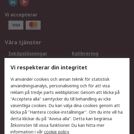
Vi accepterar
Våra tjänster
Inköpslösningar
Kalibrering
Utökat sortiment
Oljetestning och analys
Vi respekterar din integritet
DesignSpark
Teknisk Support
Ditt lokala säljteam
Exportlösningar
Vi använder cookies och annan teknik för statistisk
användningsanalys, personalisering och för att visa
reklam på tredje parts webbplatser. Genom att klicka på
Support
"Acceptera alla" samtycker du till behandling av icke
Få hjälp
Retur av varor
väsentliga cookies. Du kan välja dina cookies genom att
klicka på "Hantera cookie-inställningar". Om du inte vill ha
Leverans
Spåra din order
detta klickar du på "Avvisa alla". Detta kan begränsa
Begär en fakturakopi
Fördelar med RS-konto
åtkomsten till vissa funktioner. Du kan hitta mer
Betalningsalternativ
Okdo
information i vår
cookie policy
.