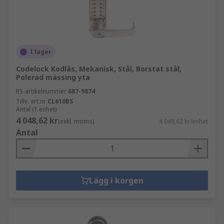
I lager
Codelock Kodlås, Mekanisk, Stål, Borstat stål,
Polerad mässing yta
RS-artikelnummer
687-9874
Tillv. art.nr
CL610BS
Antal (1 enhet)
4 048,62 kr
(exkl. moms)
4 048,62 kr/enhet
Antal
Lägg i korgen