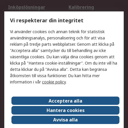
Inköpslösningar
Kalibrering
Utökat sortiment
Oljetestning och analys
Vi respekterar din integritet
DesignSpark
Teknisk Support
Ditt lokala säljteam
Exportlösningar
Vi använder cookies och annan teknik för statistisk
användningsanalys, personalisering och för att visa
reklam på tredje parts webbplatser. Genom att klicka på
Support
"Acceptera alla" samtycker du till behandling av icke
Få hjälp
Retur av varor
väsentliga cookies. Du kan välja dina cookies genom att
klicka på "Hantera cookie-inställningar". Om du inte vill ha
Leverans
Spåra din order
detta klickar du på "Avvisa alla". Detta kan begränsa
Begär en fakturakopi
Fördelar med RS-konto
åtkomsten till vissa funktioner. Du kan hitta mer
Betalningsalternativ
Okdo
information i vår
cookie policy
.
Om RS
Acceptera alla
Om RS
Försäljningsvillkor
Hantera cookies
Det juridiska
Press Centre
Avvisa alla
Jobba hos RS
ESG