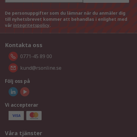
De personuppgifter som du lämnar när du anmäler dig
till nyhetsbrevet kommer att behandlas i enlighet med
vår
integritetspolicy
.
Kontakta oss
0771-45 89 00
kund@rsonline.se
Följ oss på
Vi accepterar
Våra tjänster