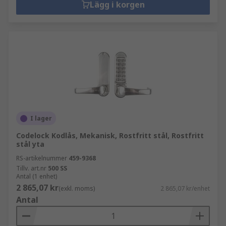
Lägg i korgen
I lager
Codelock Kodlås, Mekanisk, Rostfritt stål, Rostfritt
stål yta
RS-artikelnummer
459-9368
Tillv. art.nr
500 SS
Antal (1 enhet)
2 865,07 kr
(exkl. moms)
2 865,07 kr/enhet
Antal