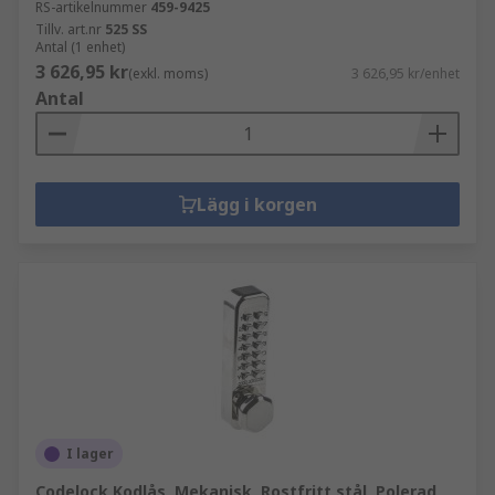
RS-artikelnummer
459-9425
Tillv. art.nr
525 SS
Antal (1 enhet)
3 626,95 kr
(exkl. moms)
3 626,95 kr/enhet
Antal
Lägg i korgen
I lager
Codelock Kodlås, Mekanisk, Rostfritt stål, Polerad