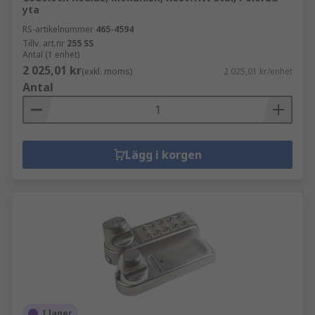
yta
RS-artikelnummer
465-4594
Tillv. art.nr
255 SS
Antal (1 enhet)
2 025,01 kr
(exkl. moms)
2 025,01 kr/enhet
Antal
Lägg i korgen
I lager