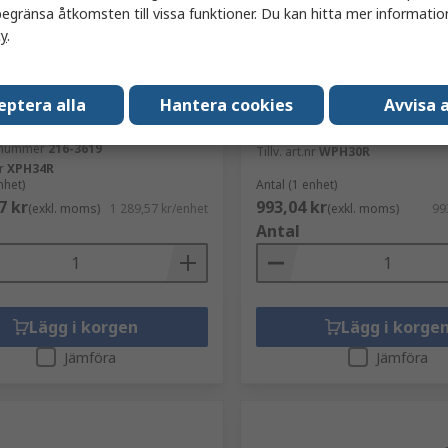
egränsa åtkomsten till vissa funktioner. Du kan hitta mer information
cy
.
ger
I lager
eptera alla
Hantera cookies
Avvisa a
annlampa LED, 2000 lm
Coast Pannlampa LED, 100
RS-artikelnummer
269-7592
elnummer
216-3619
Tillv. art.nr
WPH30R
r
XPH34R
nhet)
Antal (1 enhet)
7 kr
993,04 kr
(exkl. moms)
1 289,57 kr/enhet
(exkl. moms)
99
Antal
Lägg i korgen
Lägg i korge
Jämföra
Jämföra