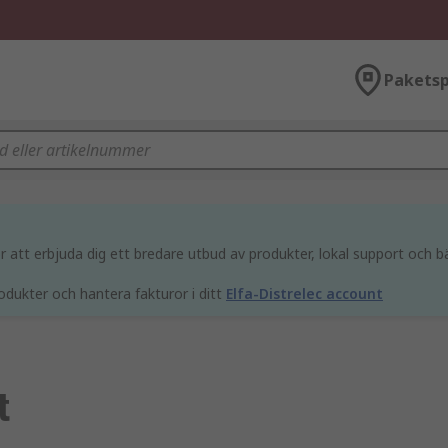
Paketsp
att erbjuda dig ett bredare utbud av produkter, lokal support och bä
odukter och hantera fakturor i ditt
Elfa-Distrelec account
t