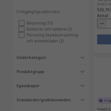
Tillv. art.n
Antal (1 e
532,70 
3 tillgängliga alternativ
Antal
Belysning (73)
Batterier och laddare (2)
Personlig skyddsutrustning
och arbetskläder (2)
Underkategori
Produktgrupp
Egenskaper
Standarder/godkännanden
I la
Coast L