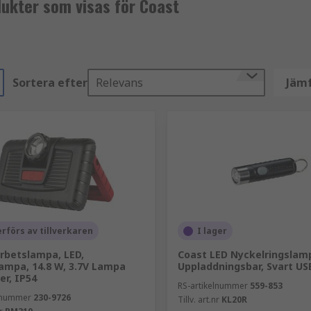
dukter som visas för Coast
Sortera efter
Relevans
Jämf
rförs av tillverkaren
I lager
rbetslampa, LED,
Coast LED Nyckelringslam
ampa, 14.8 W, 3.7V Lampa
Uppladdningsbar, Svart US
er, IP54
RS-artikelnummer
559-853
elnummer
230-9726
Tillv. art.nr
KL20R