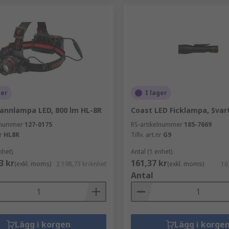
ger
I lager
annlampa LED, 800 lm HL-8R
Coast LED Ficklampa, Svar
elnummer
127-0175
RS-artikelnummer
185-7669
r
HL8R
Tillv. art.nr
G9
nhet)
Antal (1 enhet)
3 kr
161,37 kr
(exkl. moms)
2 198,73 kr/enhet
(exkl. moms)
16
Antal
Lägg i korgen
Lägg i korge