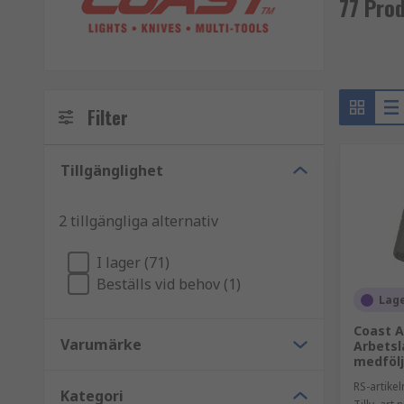
77 Pro
Filter
Tillgänglighet
2 tillgängliga alternativ
I lager (71)
Beställs vid behov (1)
Lage
Coast A
Varumärke
Arbetsl
medfölj
RS-artik
Kategori