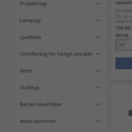
Uppladd
Produkttyp
RS-artik
Tillv. art.n
Lamptyp
Antal (1 e
790,66 
Antal
Ljusflöde
Certifiering för farligt område
Serie
Stråltyp
Batteri medföljer
Antal batterier