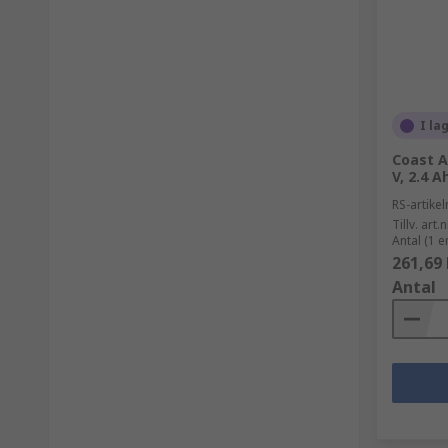
I la
Coast A
V, 2.4 A
RS-artik
Tillv. art.n
Antal (1 e
261,69 
Antal