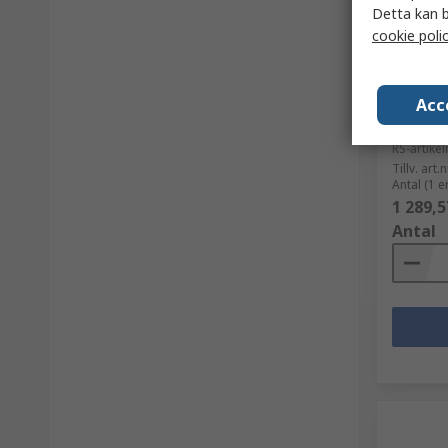
Detta kan b
cookie poli
I la
Acc
Coast P
XPH34R
RS-artik
Tillv. art.n
Antal (1 e
1 289,5
Antal