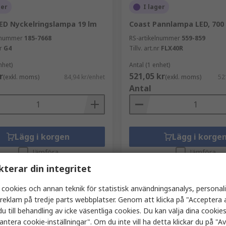
ger
I lager
ED Nyckelringslampa 19 lm
Coast Pannlampa LED, 700 
elnummer
185-7668
RS-artikelnummer
559-859
r
G4
Tillv. art.nr
FLX40R
nhet)
Antal (1 enhet)
r
521,05 kr
(exkl. moms)
84,94 kr/enhet
(exkl. moms)
52
Antal
Lägg i korgen
Lägg i korge
Jämföra
Jämföra
kterar din integritet
 cookies och annan teknik för statistisk användningsanalys, personal
a reklam på tredje parts webbplatser. Genom att klicka på "Acceptera a
u till behandling av icke väsentliga cookies. Du kan välja dina cooki
antera cookie-inställningar". Om du inte vill ha detta klickar du på "Avv