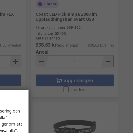
I lager
lm FLX
Coast LED Ficklampa 2000 lm
Uppladdningsbar, Svart USB
RS-artikelnummer
559-860
Tillv. art.nr
GX40R
Antal (1 enhet)
938,63 kr
1,05 kr/enhet
(exkl. moms)
938,63 kr/enhet
Antal
n
Lägg i korgen
Jämföra
isering och
lla"
es genom att
isa alla".