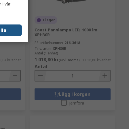
 i vår
I lager
lla
0 lm
Coast Pannlampa LED, 1000 lm
XPH30R
RS-artikelnummer
216-3618
Tillv. art.nr
XPH30R
Antal (1 enhet)
1 018,80 kr
3,04 kr/enhet
(exkl. moms)
1 018,80 kr/enhet
Antal
n
Lägg i korgen
Jämföra