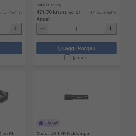
Antal (1 enhet)
471,30 kr
7,58 kr/enhet
(exkl. moms)
471,30 kr/enhet
Antal
n
Lägg i korgen
Jämföra
I lager
0 lm RL
Coast UV-LED Ficklampa