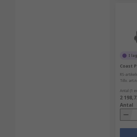
I la
Coast P
RS-artik
Tillv. art.n
Antal (1 e
2 198,7
Antal