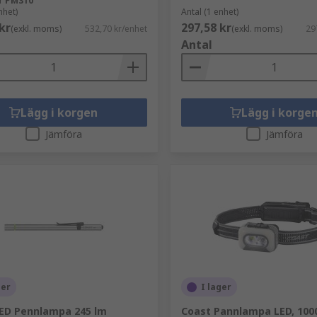
r
PM310
nhet)
Antal (1 enhet)
kr
297,58 kr
(exkl. moms)
532,70 kr/enhet
(exkl. moms)
29
Antal
Lägg i korgen
Lägg i korge
Jämföra
Jämföra
ger
I lager
ED Pennlampa 245 lm
Coast Pannlampa LED, 100