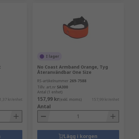
I lager
t
No Coast Armband Orange, Tyg
Återanvändbar One Size
RS-artikelnummer
269-7588
Tillv. art.nr
SA300
Antal (1 enhet)
157,99 kr
1,37 kr/enhet
(exkl. moms)
157,99 kr/enhet
Antal
n
Lägg i korgen