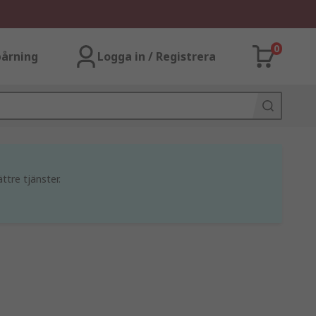
0
årning
Logga in / Registrera
ttre tjänster.