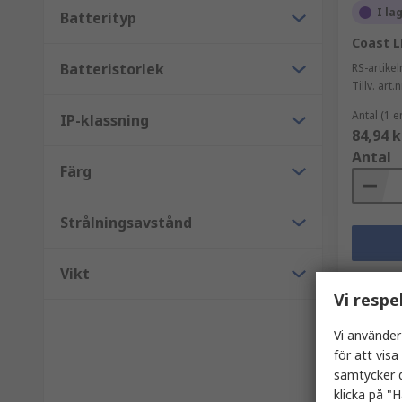
I la
Batterityp
Coast L
Batteristorlek
RS-artik
Tillv. art.n
Antal (1 e
IP-klassning
84,94 k
Antal
Färg
Strålningsavstånd
Vikt
Vi respe
Vi använder
för att vis
samtycker d
klicka på "H