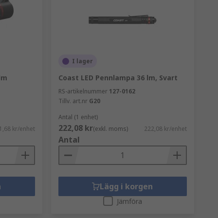
I lager
lm
Coast LED Pennlampa 36 lm, Svart
RS-artikelnummer
127-0162
Tillv. art.nr
G20
Antal (1 enhet)
222,08 kr
1,68 kr/enhet
(exkl. moms)
222,08 kr/enhet
Antal
n
Lägg i korgen
Jämföra