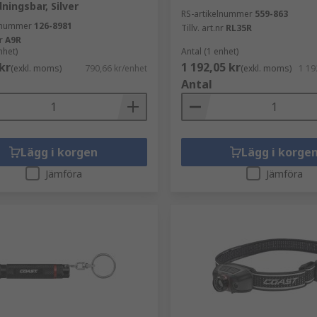
ningsbar, Silver
RS-artikelnummer
559-863
elnummer
126-8981
Tillv. art.nr
RL35R
r
A9R
nhet)
Antal (1 enhet)
kr
1 192,05 kr
(exkl. moms)
790,66 kr/enhet
(exkl. moms)
1 19
Antal
Lägg i korgen
Lägg i korge
Jämföra
Jämföra