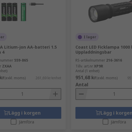
ger
I lager
A Litium-jon AA-batteri 1.5
Coast LED Ficklampa 1000 
h 4
Uppladdningsbar
elnummer
559-865
RS-artikelnummer
216-3616
r
ZXAA
Tillv. art.nr
XP9R
nhet)
Antal (1 enhet)
kr
951,68 kr
(exkl. moms)
261,69 kr/enhet
(exkl. moms)
95
Antal
Lägg i korgen
Lägg i korge
Jämföra
Jämföra