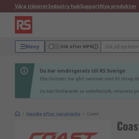
Våra tjänster
Industry hub
Support
Nya produkter
Meny
Sök efter MPN
Du har omdirigerats till RS Sverige
Elfa-Distrelec har gått samman med RS Group för 
Du kan fortfarande se orderhistorik, returnera pr
/
Handla efter varumärke
/
Coast
Coas