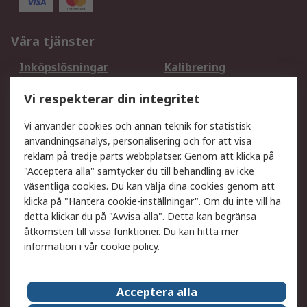
Våra tjänster
Inköpslösningar
Kalibrering
Utökat sortiment
Oljetestning och analys
Vi respekterar din integritet
DesignSpark
Teknisk Support
Ditt lokala säljteam
Exportlösningar
Vi använder cookies och annan teknik för statistisk
användningsanalys, personalisering och för att visa
reklam på tredje parts webbplatser. Genom att klicka på
Support
"Acceptera alla" samtycker du till behandling av icke
Få hjälp
Retur av varor
väsentliga cookies. Du kan välja dina cookies genom att
klicka på "Hantera cookie-inställningar". Om du inte vill ha
Leverans
Spåra din order
detta klickar du på "Avvisa alla". Detta kan begränsa
Begär en fakturakopi
Fördelar med RS-konto
åtkomsten till vissa funktioner. Du kan hitta mer
Betalningsalternativ
Okdo
information i vår
cookie policy
.
Om RS
Acceptera alla
Om RS
Försäljningsvillkor