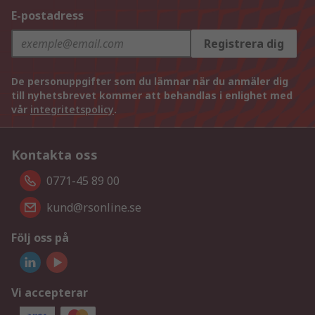
E-postadress
Registrera dig
De personuppgifter som du lämnar när du anmäler dig
till nyhetsbrevet kommer att behandlas i enlighet med
vår
integritetspolicy
.
Kontakta oss
0771-45 89 00
kund@rsonline.se
Följ oss på
Vi accepterar