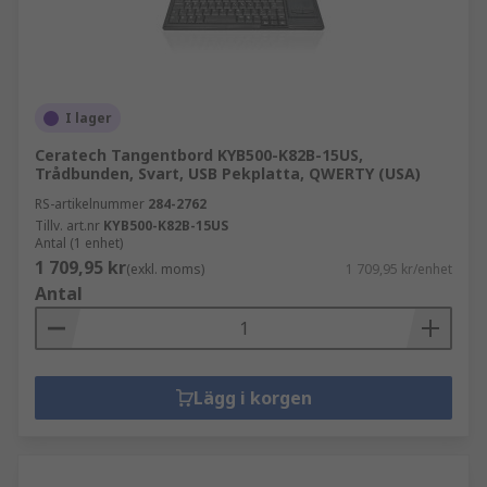
I lager
Ceratech Tangentbord KYB500-K82B-15US,
Trådbunden, Svart, USB Pekplatta, QWERTY (USA)
RS-artikelnummer
284-2762
Tillv. art.nr
KYB500-K82B-15US
Antal (1 enhet)
1 709,95 kr
(exkl. moms)
1 709,95 kr/enhet
Antal
Lägg i korgen