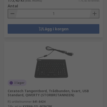
175,45 kr
(exkl. moms)
175,45 kr/enhet
Antal
Lägg i korgen
I lager
Ceratech Tangentbord, Trådbunden, Svart, USB
Standard, QWERTY (STORBRITANNIEN)
RS-artikelnummer
841-8424
Tillv. art.nr
KYBNA-SIL-MINCBK