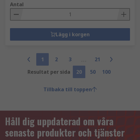
Antal
Lägg i korgen
1
2
3
21
Resultat per sida
20
50
100
Tillbaka till toppen
Håll dig uppdaterad om våra
senaste produkter och tjänster