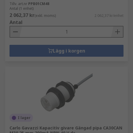
Tillv. art.nr
PPB01CM48
Antal (1 enhet)
2 062,37 kr
(exkl. moms)
2 062,37 kr/enhet
Antal
Lägg i korgen
I lager
Carlo Gavazzi Kapacitiv givare Gängad pipa CA30CAN
M30 25 mm 200mA NPN 40 V dc