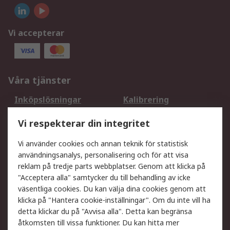
Vi accepterar
Våra tjänster
Inköpslösningar
Kalibrering
Utökat sortiment
Oljetestning och analys
Vi respekterar din integritet
DesignSpark
Teknisk Support
Ditt lokala säljteam
Exportlösningar
Vi använder cookies och annan teknik för statistisk
användningsanalys, personalisering och för att visa
reklam på tredje parts webbplatser. Genom att klicka på
Support
"Acceptera alla" samtycker du till behandling av icke
Få hjälp
Retur av varor
väsentliga cookies. Du kan välja dina cookies genom att
klicka på "Hantera cookie-inställningar". Om du inte vill ha
Leverans
Spåra din order
detta klickar du på "Avvisa alla". Detta kan begränsa
Begär en fakturakopi
Fördelar med RS-konto
åtkomsten till vissa funktioner. Du kan hitta mer