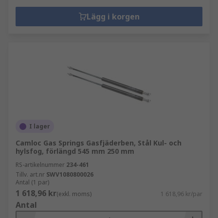
Lägg i korgen
I lager
Camloc Gas Springs Gasfjäderben, Stål Kul- och
hylsfog, förlängd 545 mm 250 mm
RS-artikelnummer
234-461
Tillv. art.nr
SWV1080800026
Antal (1 par)
1 618,96 kr
(exkl. moms)
1 618,96 kr/par
Antal