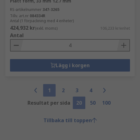
Platt form, 33 mm 12.7 mm
RS-artikelnummer
347-3265
Tillv. art.nr
084334R
Antal (1 förpackning med 4 enheter)
424,932 kr
(exkl. moms)
106,233 kr/enhet
Antal
Lägg i korgen
1
2
3
4
Resultat per sida
20
50
100
Tillbaka till toppen