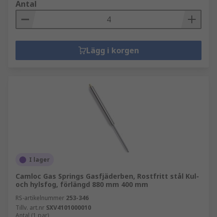
Antal
Lägg i korgen
I lager
Camloc Gas Springs Gasfjäderben, Rostfritt stål Kul-
och hylsfog, förlängd 880 mm 400 mm
RS-artikelnummer
253-346
Tillv. art.nr
SXV4101000010
Antal (1 par)