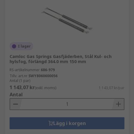
I lager
Camloc Gas Springs Gasfjäderben, Stål Kul- och
hylsfog, förlängd 364.0 mm 150 mm
RS-artikelnummer
686-979
Tillv. art.nr
SWY8060600056
Antal (1 par)
1 143,07 kr
(exkl. moms)
1 143,07 kr/par
Antal
Lägg i korgen