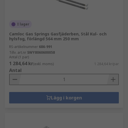
I lager
Camloc Gas Springs Gasfjäderben, Stål Kul- och
hylsfog, förlängd 564 mm 250 mm
RS-artikelnummer
686-991
Tillv. art.nr
SWY8060600058
Antal (1 par)
1 284,64 kr
(exkl. moms)
1 284,64 kr/par
Antal
Lägg i korgen