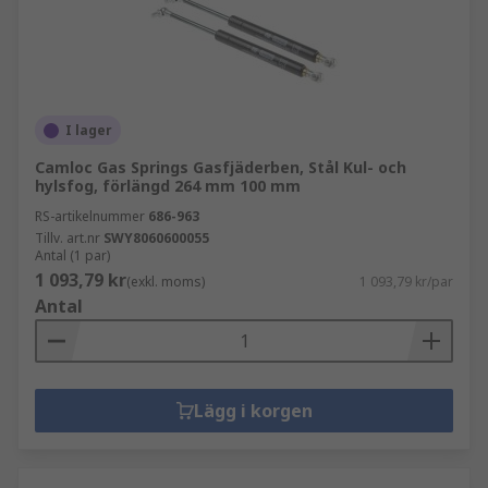
I lager
Camloc Gas Springs Gasfjäderben, Stål Kul- och
hylsfog, förlängd 264 mm 100 mm
RS-artikelnummer
686-963
Tillv. art.nr
SWY8060600055
Antal (1 par)
1 093,79 kr
(exkl. moms)
1 093,79 kr/par
Antal
Lägg i korgen