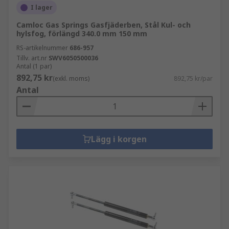
I lager
Camloc Gas Springs Gasfjäderben, Stål Kul- och
hylsfog, förlängd 340.0 mm 150 mm
RS-artikelnummer
686-957
Tillv. art.nr
SWV6050500036
Antal (1 par)
892,75 kr
(exkl. moms)
892,75 kr/par
Antal
Lägg i korgen