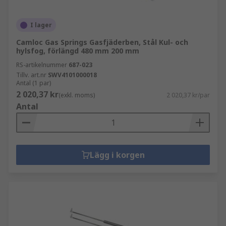
I lager
Camloc Gas Springs Gasfjäderben, Stål Kul- och
hylsfog, förlängd 480 mm 200 mm
RS-artikelnummer
687-023
Tillv. art.nr
SWV4101000018
Antal (1 par)
2 020,37 kr
(exkl. moms)
2 020,37 kr/par
Antal
Lägg i korgen