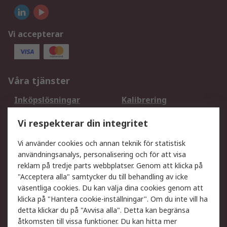
Vi accepterar
Våra tjänster
Inköpslösningar
Kalibrering
Utökat sortiment
Oljetestning och analys
Vi respekterar din integritet
DesignSpark
Teknisk Support
Ditt lokala säljteam
Exportlösningar
Vi använder cookies och annan teknik för statistisk
användningsanalys, personalisering och för att visa
reklam på tredje parts webbplatser. Genom att klicka på
Support
"Acceptera alla" samtycker du till behandling av icke
Få hjälp
Retur av varor
väsentliga cookies. Du kan välja dina cookies genom att
klicka på "Hantera cookie-inställningar". Om du inte vill ha
Leverans
Spåra din order
detta klickar du på "Avvisa alla". Detta kan begränsa
Begär en fakturakopi
Fördelar med RS-konto
åtkomsten till vissa funktioner. Du kan hitta mer