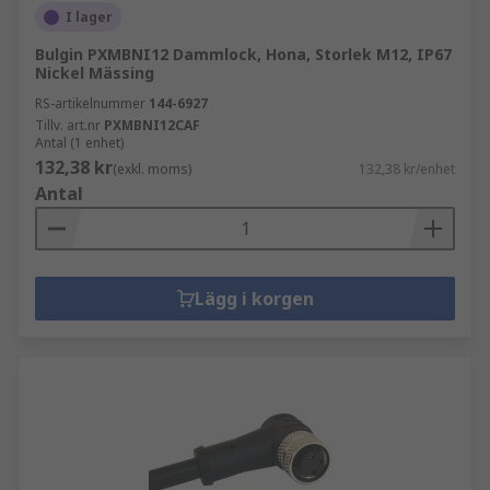
I lager
Bulgin PXMBNI12 Dammlock, Hona, Storlek M12, IP67
Nickel Mässing
RS-artikelnummer
144-6927
Tillv. art.nr
PXMBNI12CAF
Antal (1 enhet)
132,38 kr
(exkl. moms)
132,38 kr/enhet
Antal
Lägg i korgen