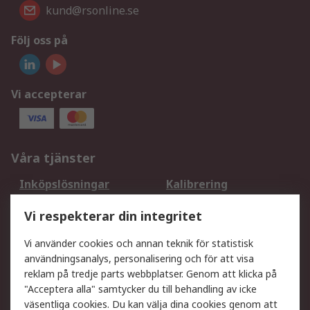
kund@rsonline.se
Följ oss på
Vi accepterar
Våra tjänster
Inköpslösningar
Kalibrering
Utökat sortiment
Oljetestning och analys
Vi respekterar din integritet
DesignSpark
Teknisk Support
Ditt lokala säljteam
Exportlösningar
Vi använder cookies och annan teknik för statistisk
användningsanalys, personalisering och för att visa
reklam på tredje parts webbplatser. Genom att klicka på
Support
"Acceptera alla" samtycker du till behandling av icke
Få hjälp
Retur av varor
väsentliga cookies. Du kan välja dina cookies genom att