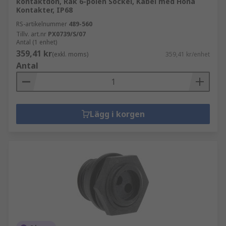
kontaktdon, Rak 6-polen Sockel, Kabel med Hona
Kontakter, IP68
RS-artikelnummer
489-560
Tillv. art.nr
PX0739/S/07
Antal (1 enhet)
359,41 kr
(exkl. moms)
359,41 kr/enhet
Antal
Lägg i korgen