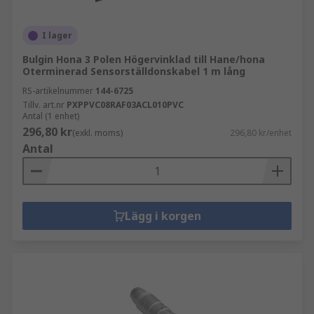
I lager
Bulgin Hona 3 Polen Högervinklad till Hane/hona
Oterminerad Sensorställdonskabel 1 m lång
RS-artikelnummer
144-6725
Tillv. art.nr
PXPPVC08RAF03ACL010PVC
Antal (1 enhet)
296,80 kr
(exkl. moms)
296,80 kr/enhet
Antal
Lägg i korgen