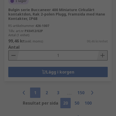
I lager
Bulgin serie Buccaneer 400 Miniature Cirkulärt
kontaktdon, Rak 2-polen Plugg, Framsida med Hane
Kontakter, IP68
RS-artikelnummer
426-1007
Tillv. art.nr
PX0412/02P
Antal (1 enhet)
99,46 kr
(exkl. moms)
99,46 kr/enhet
Antal
Lägg i korgen
1
2
3
150
Resultat per sida
20
50
100