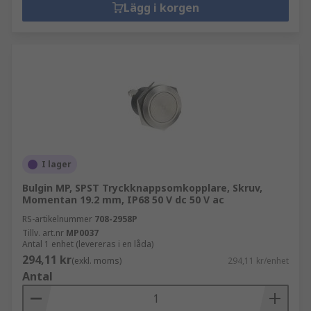
Lägg i korgen
I lager
Bulgin MP, SPST Tryckknappsomkopplare, Skruv,
Momentan 19.2 mm, IP68 50 V dc 50 V ac
RS-artikelnummer
708-2958P
Tillv. art.nr
MP0037
Antal 1 enhet (levereras i en låda)
294,11 kr
(exkl. moms)
294,11 kr/enhet
Antal