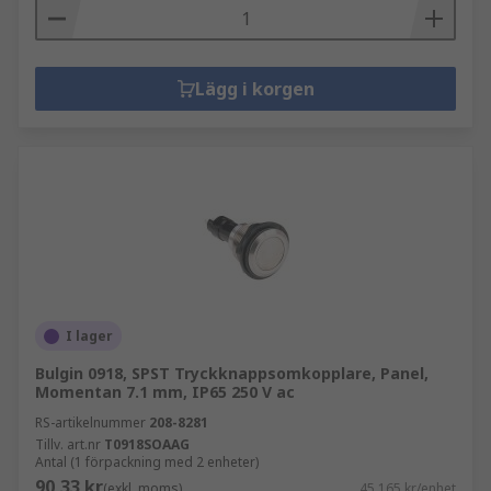
Lägg i korgen
I lager
Bulgin 0918, SPST Tryckknappsomkopplare, Panel,
Momentan 7.1 mm, IP65 250 V ac
RS-artikelnummer
208-8281
Tillv. art.nr
T0918SOAAG
Antal (1 förpackning med 2 enheter)
90,33 kr
(exkl. moms)
45,165 kr/enhet