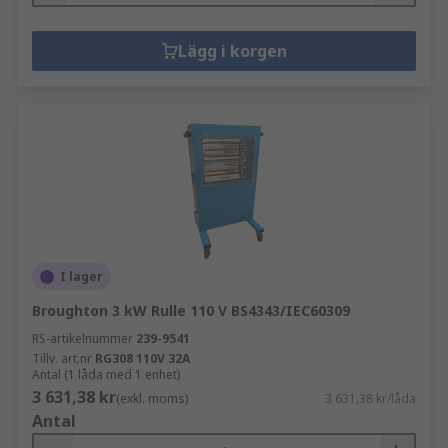
Lägg i korgen
I lager
Broughton 3 kW Rulle 110 V BS4343/IEC60309
RS-artikelnummer
239-9541
Tillv. art.nr
RG308 110V 32A
Antal (1 låda med 1 enhet)
3 631,38 kr
(exkl. moms)
3 631,38 kr/låda
Antal