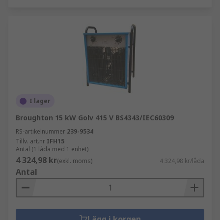
I lager
Broughton 15 kW Golv 415 V BS4343/IEC60309
RS-artikelnummer
239-9534
Tillv. art.nr
IFH15
Antal (1 låda med 1 enhet)
4 324,98 kr
(exkl. moms)
4 324,98 kr/låda
Antal
Lägg i korgen