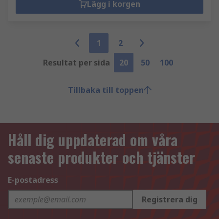
Lägg i korgen
1
2
Resultat per sida
20
50
100
Tillbaka till toppen
Håll dig uppdaterad om våra
senaste produkter och tjänster
E-postadress
Registrera dig