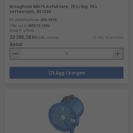
Broughton MD70 Avfuktare, 70 L/day 70 L
vattentank, BS1363
RS-artikelnummer
265-0939
Tillv. art.nr
MDE70 230V
Antal (1 enhet)
22 395,78 kr
(exkl. moms)
22 395,78 kr/enhet
Antal
Lägg i korgen