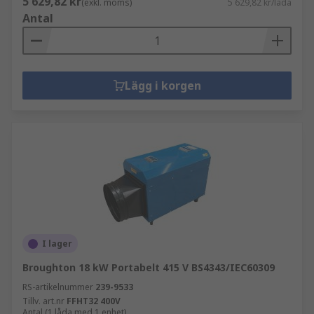
5 629,82 kr
(exkl. moms)
5 629,82 kr/låda
Antal
Lägg i korgen
I lager
Broughton 18 kW Portabelt 415 V BS4343/IEC60309
RS-artikelnummer
239-9533
Tillv. art.nr
FFHT32 400V
Antal (1 låda med 1 enhet)