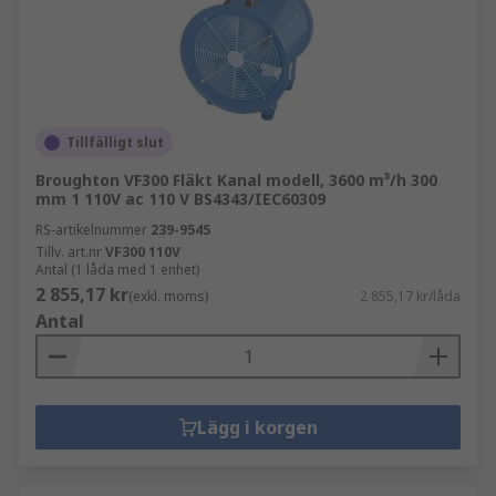
Tillfälligt slut
Broughton VF300 Fläkt Kanal modell, 3600 m³/h 300
mm 1 110V ac 110 V BS4343/IEC60309
RS-artikelnummer
239-9545
Tillv. art.nr
VF300 110V
Antal (1 låda med 1 enhet)
2 855,17 kr
(exkl. moms)
2 855,17 kr/låda
Antal
Lägg i korgen