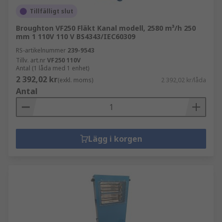
Tillfälligt slut
Broughton VF250 Fläkt Kanal modell, 2580 m³/h 250
mm 1 110V 110 V BS4343/IEC60309
RS-artikelnummer
239-9543
Tillv. art.nr
VF250 110V
Antal (1 låda med 1 enhet)
2 392,02 kr
(exkl. moms)
2 392,02 kr/låda
Antal
Lägg i korgen