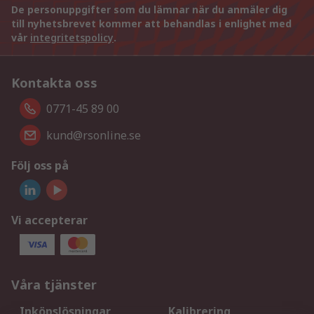
De personuppgifter som du lämnar när du anmäler dig
till nyhetsbrevet kommer att behandlas i enlighet med
vår
integritetspolicy
.
Kontakta oss
0771-45 89 00
kund@rsonline.se
Följ oss på
Vi accepterar
Våra tjänster
Inköpslösningar
Kalibrering