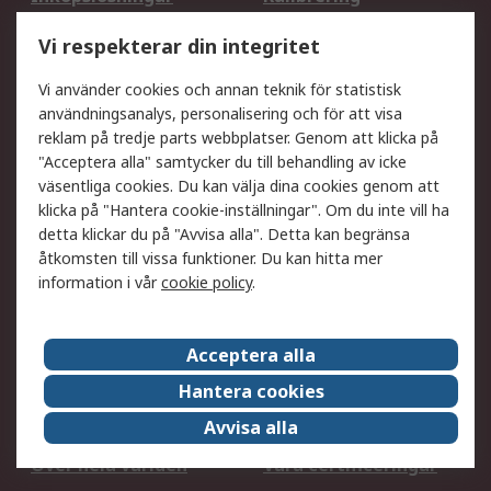
Utökat sortiment
Oljetestning och analys
Vi respekterar din integritet
DesignSpark
Teknisk Support
Ditt lokala säljteam
Exportlösningar
Vi använder cookies och annan teknik för statistisk
användningsanalys, personalisering och för att visa
reklam på tredje parts webbplatser. Genom att klicka på
Support
"Acceptera alla" samtycker du till behandling av icke
Få hjälp
Retur av varor
väsentliga cookies. Du kan välja dina cookies genom att
klicka på "Hantera cookie-inställningar". Om du inte vill ha
Leverans
Spåra din order
detta klickar du på "Avvisa alla". Detta kan begränsa
Begär en fakturakopi
Fördelar med RS-konto
åtkomsten till vissa funktioner. Du kan hitta mer
Betalningsalternativ
Okdo
information i vår
cookie policy
.
Om RS
Acceptera alla
Om RS
Försäljningsvillkor
Hantera cookies
Det juridiska
Press Centre
Avvisa alla
Jobba hos RS
ESG
Över hela världen
Våra certificeringar