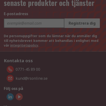
senaste produkter och tjänster
E-postadress
Registrera dig
De personuppgifter som du lämnar när du anmäler dig
till nyhetsbrevet kommer att behandlas i enlighet med
vår
integritetspolicy
.
Kontakta oss
0771-45 89 00
kund@rsonline.se
Följ oss på