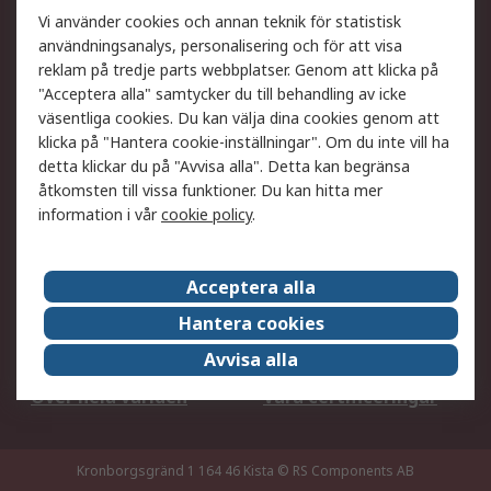
Ditt lokala säljteam
Exportlösningar
Vi använder cookies och annan teknik för statistisk
användningsanalys, personalisering och för att visa
reklam på tredje parts webbplatser. Genom att klicka på
Support
"Acceptera alla" samtycker du till behandling av icke
Få hjälp
Retur av varor
väsentliga cookies. Du kan välja dina cookies genom att
klicka på "Hantera cookie-inställningar". Om du inte vill ha
Leverans
Spåra din order
detta klickar du på "Avvisa alla". Detta kan begränsa
Begär en fakturakopi
Fördelar med RS-konto
åtkomsten till vissa funktioner. Du kan hitta mer
Betalningsalternativ
Okdo
information i vår
cookie policy
.
Om RS
Acceptera alla
Om RS
Försäljningsvillkor
Hantera cookies
Det juridiska
Press Centre
Avvisa alla
Jobba hos RS
ESG
Över hela världen
Våra certificeringar
Kronborgsgränd 1 164 46 Kista
© RS Components AB