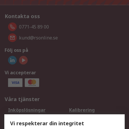
Kontakta oss
0771-45 89 00
kund@rsonline.se
Följ oss på
Vi accepterar
Våra tjänster
Inköpslösningar
Kalibrering
Utökat sortiment
Oljetestning och analys
Vi respekterar din integritet
DesignSpark
Teknisk Support