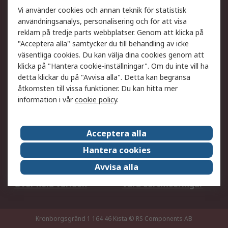
Ditt lokala säljteam
Exportlösningar
Vi använder cookies och annan teknik för statistisk
användningsanalys, personalisering och för att visa
reklam på tredje parts webbplatser. Genom att klicka på
Support
"Acceptera alla" samtycker du till behandling av icke
Få hjälp
Retur av varor
väsentliga cookies. Du kan välja dina cookies genom att
klicka på "Hantera cookie-inställningar". Om du inte vill ha
Leverans
Spåra din order
detta klickar du på "Avvisa alla". Detta kan begränsa
Begär en fakturakopi
Fördelar med RS-konto
åtkomsten till vissa funktioner. Du kan hitta mer
Betalningsalternativ
Okdo
information i vår
cookie policy
.
Om RS
Acceptera alla
Om RS
Försäljningsvillkor
Hantera cookies
Det juridiska
Press Centre
Avvisa alla
Jobba hos RS
ESG
Över hela världen
Våra certificeringar
Kronborgsgränd 1 164 46 Kista
© RS Components AB