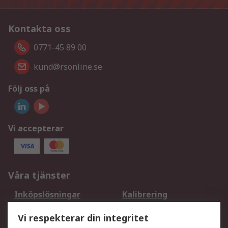
Kontakta oss
0771-45 89 00
kund@rsonline.se
Följ oss på
Vi accepterar
Våra tjänster
Inköpslösningar
Kalibrering
Utökat sortiment
Oljetestning och analys
Vi respekterar din integritet
DesignSpark
Teknisk Support