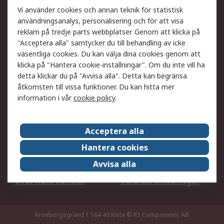
Ditt lokala säljteam
Exportlösningar
Vi använder cookies och annan teknik för statistisk
användningsanalys, personalisering och för att visa
reklam på tredje parts webbplatser. Genom att klicka på
Support
"Acceptera alla" samtycker du till behandling av icke
Få hjälp
Retur av varor
väsentliga cookies. Du kan välja dina cookies genom att
klicka på "Hantera cookie-inställningar". Om du inte vill ha
Leverans
Spåra din order
detta klickar du på "Avvisa alla". Detta kan begränsa
Begär en fakturakopi
Fördelar med RS-konto
åtkomsten till vissa funktioner. Du kan hitta mer
Betalningsalternativ
Okdo
information i vår
cookie policy
.
Om RS
Acceptera alla
Om RS
Försäljningsvillkor
Hantera cookies
Det juridiska
Press Centre
Avvisa alla
Jobba hos RS
ESG
Över hela världen
Våra certificeringar
Kronborgsgränd 1 164 46 Kista
© RS Components AB