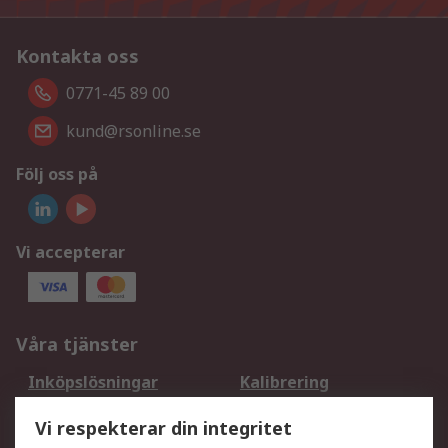
Kontakta oss
0771-45 89 00
kund@rsonline.se
Följ oss på
Vi accepterar
Våra tjänster
Inköpslösningar
Kalibrering
Utökat sortiment
Oljetestning och analys
Vi respekterar din integritet
DesignSpark
Teknisk Support